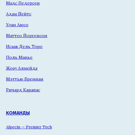
Мадс Педерсен
Адам Йейтс
Хуан Аюсо
Маттео Йоргенсон
Исаак Дель Торо
Поль Манье
Жоау Алмейда
Мэттью Бреннан
Ричард Карапас
КОМАНДЫ
Alpecin — Premier Tech