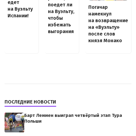
едет
поедет ли
Погачар
на Вуэльту
на Вуэльту,
намекнул
Испании!
чтобы
на возвращение
избежать
на «Вуэльту»
выгорания
после слов
князя Монако
ПОСЛЕДНИЕ НОВОСТИ
Барт Леммен выиграл четвёртый этап Тура
Польши