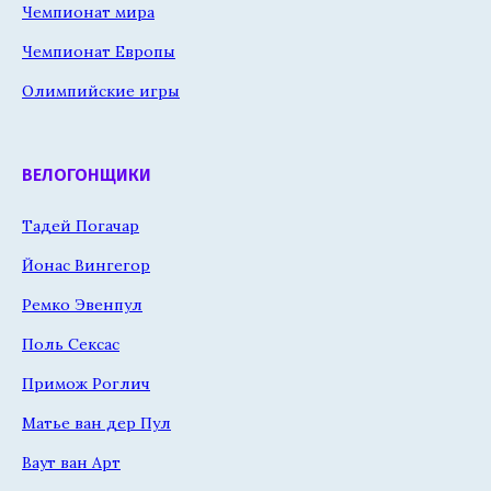
Чемпионат мира
Чемпионат Европы
Олимпийские игры
ВЕЛОГОНЩИКИ
Тадей Погачар
Йонас Вингегор
Ремко Эвенпул
Поль Сексас
Примож Роглич
Матье ван дер Пул
Ваут ван Арт