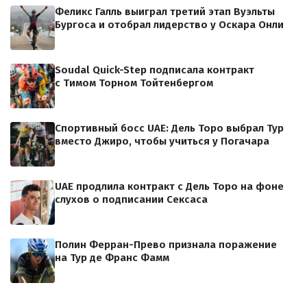
Феликс Галль выиграл третий этап Вуэльты
Бургоса и отобрал лидерство у Оскара Онли
Soudal Quick-Step подписала контракт
с Тимом Торном Тойтенбергом
Спортивный босс UAE: Дель Торо выбрал Тур
вместо Джиро, чтобы учиться у Погачара
UAE продлила контракт с Дель Торо на фоне
слухов о подписании Сексаса
Полин Ферран-Прево признала поражение
на Тур де Франс Фамм