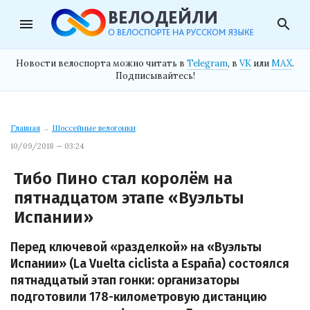
menu
search
Новости велоспорта можно читать в
Telegram
, в
VK
или
MAX
.
Подписывайтесь!
Главная
→
Шоссейные велогонки
10/09/2018 — 03:24
Тибо Пино стал королём на
пятнадцатом этапе «Вуэльты
Испании»
Перед ключевой «разделкой» на «Вуэльты
Испании» (La Vuelta ciclista a España) состоялся
пятнадцатый этап гонки: организаторы
подготовили 178-километровую дистанцию