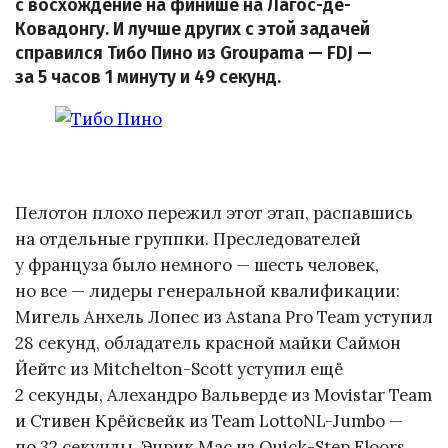
с восхождение на финише на Лагос-де-
Ковадонгу. И лучше других с этой задачей
справился Тибо Пино из Groupama — FDJ —
за 5 часов 1 минуту и 49 секунд.
Пелотон плохо пережил этот этап, распавшись
на отдельные группки. Преследователей
у француза было немного — шесть человек,
но все — лидеры генеральной квалификации:
Мигель Анхель Лопес из Astana Pro Team уступил
28 секунд, обладатель красной майки Саймон
Йейтс из Mitchelton-Scott уступил ещё
2 секунды, Алехандро Вальверде из Movistar Team
и Стивен Крёйсвейк из Team LottoNL-Jumbo —
по 32 секунды, Энрик Мас из Quick-Step Floors