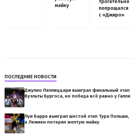
трогательно
майку
попрощался
с «Джиро»
ПОСЛЕДНИЕ НОВОСТИ
Джулио Пеллиццари выиграл финальный этап
Вуэльты Бургоса, но победа всё равно у Галля
Луи Барре выиграл шестой этап Тура Польши,
а Леммен потерял желтую майку