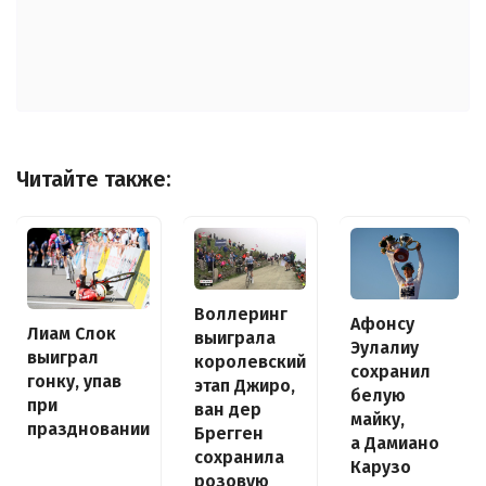
Читайте также:
Воллеринг
Афонсу
Лиам Слок
выиграла
Эулалиу
выиграл
королевский
сохранил
гонку, упав
этап Джиро,
белую
при
ван дер
майку,
праздновании
Брегген
а Дамиано
сохранила
Карузо
розовую