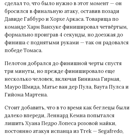
сделал то, что было нужно в этот момент — он
бросился в финальную атаку, оставив позади
Давиде Габбуро и Хорхе Аркаса. Товарища по
команде Харм Ванхуке финишировал четвёртым,
формально проиграв 4 секунды, но доезжая до
финиша с поднятыми руками — так он радовался
победе Томаса.
Пелотон добрался до финишной черты спустя
три минуты, но прежде финишировало еще
несколько человек, включая Биниама Гирмая,
Мауро Шмида, Матье ван дер Пула, Ваута Пулса и
Гийома Мартена.
Стоит добавить, что в то время как беглецы были
далеко впереди, Леннард Кемна попытался
лишить Хуана Педро Лопеса розовой майки,
постоянно атакуя испанца из Trek — Segafredo,