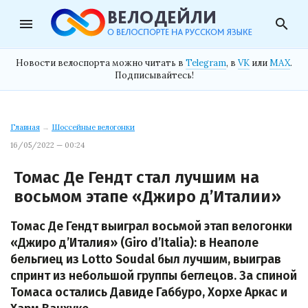
menu
search
Новости велоспорта можно читать в
Telegram
, в
VK
или
MAX
.
Подписывайтесь!
Главная
→
Шоссейные велогонки
16/05/2022 — 00:24
Томас Де Гендт стал лучшим на
восьмом этапе «Джиро д’Италии»
Томас Де Гендт выиграл восьмой этап велогонки
«Джиро д’Италия» (Giro d’Italia): в Неаполе
бельгиец из Lotto Soudal был лучшим, выиграв
спринт из небольшой группы беглецов. За спиной
Томаса остались Давиде Габбуро, Хорхе Аркас и