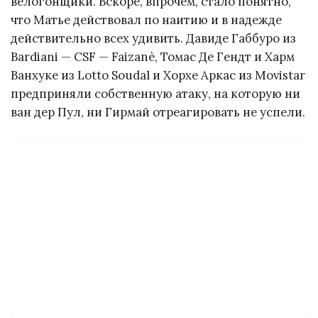
велогонщики. Вскоре, впрочем, стало понятно,
что Матье действовал по наитию и в надежде
действительно всех удивить. Давиде Габбуро из
Bardiani — CSF — Faizanè, Томас Де Гендт и Харм
Ванхуке из Lotto Soudal и Хорхе Аркас из Movistar
предприняли собственную атаку, на которую ни
ван дер Пул, ни Гирмай отреагировать не успели.