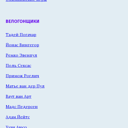
ВЕЛОГОНЩИКИ
Тадей Погачар
Йонас Вингегор
Ремко Эвенпул
Поль Сексас
Примож Роглич
Матье ван дер Пул
Ваут ван Арт
Мадс Педерсен
Адам Йейтс
Хуан Аюсо