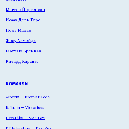
Маттео Йоргенсон
Исаак Дель Торо
Поль Манье
Жоау Алмейда
Мэттью Бреннан
Ричард Карапас
КОМАНДЫ
Alpecin — Premier Tech
Bahrain — Victorious
Decathlon CMA CGM
EF Education — EasyPost