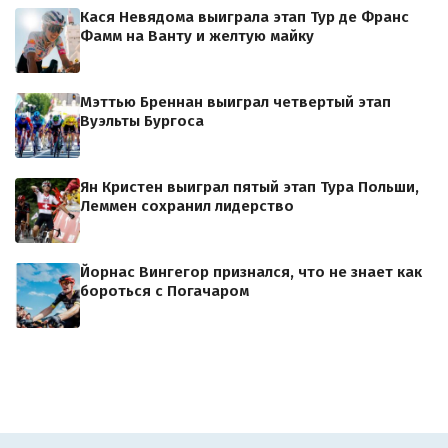
Кася Невядома выиграла этап Тур де Франс
Фамм на Ванту и желтую майку
Мэттью Бреннан выиграл четвертый этап
Вуэльты Бургоса
Ян Кристен выиграл пятый этап Тура Польши,
Леммен сохранил лидерство
Йорнас Вингегор признался, что не знает как
бороться с Погачаром