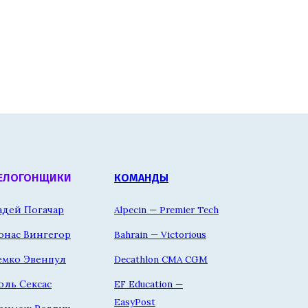
ЕЛОГОНЩИКИ
КОМАНДЫ
адей Погачар
Alpecin — Premier Tech
онас Вингегор
Bahrain — Victorious
емко Эвенпул
Decathlon CMA CGM
оль Сексас
EF Education —
EasyPost