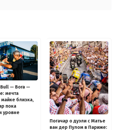
Bull — Bora —
e: мечта
 майке близка,
ар пока
м уровне
Погачар о дуэли с Матье
ван дер Пулом в Париже: