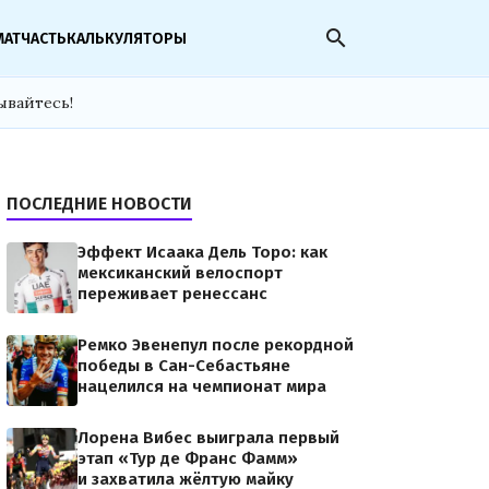
search
МАТЧАСТЬ
КАЛЬКУЛЯТОРЫ
ывайтесь!
ПОСЛЕДНИЕ НОВОСТИ
Эффект Исаака Дель Торо: как
мексиканский велоспорт
переживает ренессанс
Ремко Эвенепул после рекордной
победы в Сан-Себастьяне
нацелился на чемпионат мира
Лорена Вибес выиграла первый
этап «Тур де Франс Фамм»
и захватила жёлтую майку