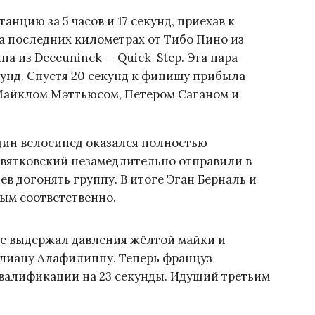
анцию за 5 часов и 17 секунд, приехав к
а последних километрах от Тибо Пино из
 из Deceuninck — Quick-Step. Эта пара
унд. Спустя 20 секунд к финишу прибыла
 Майклом Мэттьюсом, Петером Саганом и
один велосипед оказался полностью
вятковский незамедлительно отправили в
ев догонять группу. В итоге Эган Берналь и
ым соответственно.
не выдержал давления жёлтой майки и
лиану Алафилиппу. Теперь француз
квалификации на 23 секунды. Идущий третьим