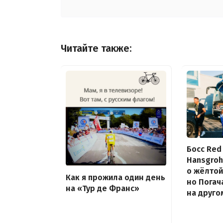
Читайте также:
Босс Red 
Hansgroh
о жёлтой
Как я прожила один день
но Погач
на «Тур де Франс»
на друго