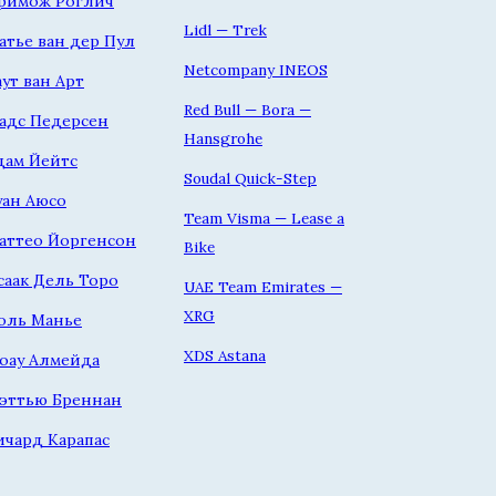
римож Роглич
Lidl — Trek
атье ван дер Пул
Netcompany INEOS
аут ван Арт
Red Bull — Bora —
адс Педерсен
Hansgrohe
дам Йейтс
Soudal Quick-Step
уан Аюсо
Team Visma — Lease a
аттео Йоргенсон
Bike
саак Дель Торо
UAE Team Emirates —
XRG
оль Манье
XDS Astana
оау Алмейда
эттью Бреннан
ичард Карапас