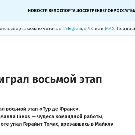
НОВОСТИ ВЕЛОСПОРТА
ШОССЕ
ТРЕК
ВЕЛОКРОСС
МТБ
велоспорта можно читать в
Telegram
, в
VK
или
MAX
. Подпис
играл восьмой этап
ал восьмой этап «Тур де Франс»,
оманда Ineos — чудеса командной работы,
роте упал Герайнт Томас, врезавшись в Майкла