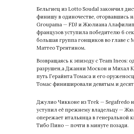
Бельгиец из Lotto Soudal закончил дист
финишу в одиночестве, оторвавшись н
Groupama — FDJ и Жюлиана Алафилиппа
французов уступила победителю 6 сек
большая группа гонщиков во главе с
Маттео Трентином.
Возвращаясь к эпизоду с Team Ineos: 
разрушен,а Джанни Москон и Михал К
путь Герайнта Томаса и его оруженосц
Томас финишировали девятым и десят
Джулио Чикконе из Trek — Segafredo 
уступил её прежнему владельцу — Жю
опережает итальянца в генеральной 
Тибо Пино — почти в минуте позади.