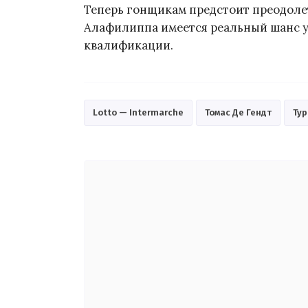
Теперь гонщикам предстоит преодолет
Алафилиппа имеется реальный шанс у
квалификации.
Lotto — Intermarche
Томас Де Гендт
Тур