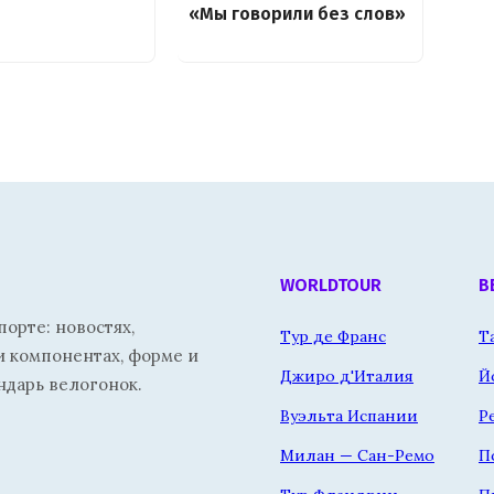
«Мы говорили без слов»
WORLDTOUR
В
орте: новостях,
Тур де Франс
Т
и компонентах, форме и
Джиро д'Италия
Й
ндарь велогонок.
Вуэльта Испании
Р
Милан — Сан-Ремо
П