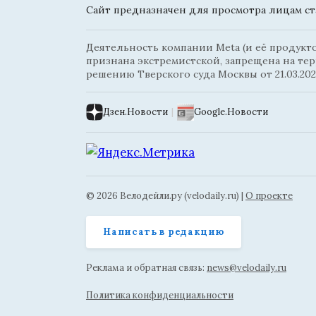
Сайт предназначен для просмотра лицам ста
Деятельность компании Meta (и её продуктов
признана экстремистской, запрещена на те
решению Тверского суда Москвы от 21.03.202
Дзен.Новости
|
Google.Новости
© 2026 Велодейли.ру (velodaily.ru) |
О проекте
Написать в редакцию
Реклама и обратная связь:
news@velodaily.ru
Политика конфиденциальности