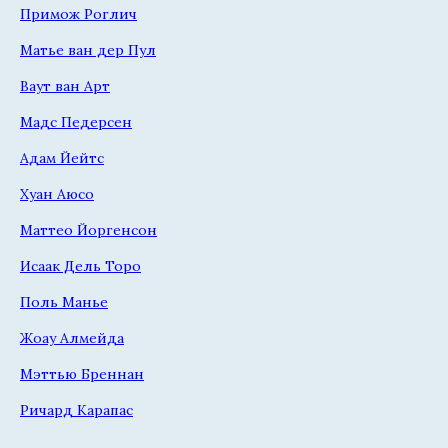
Примож Роглич
Матье ван дер Пул
Ваут ван Арт
Мадс Педерсен
Адам Йейтс
Хуан Аюсо
Маттео Йоргенсон
Исаак Дель Торо
Поль Манье
Жоау Алмейда
Мэттью Бреннан
Ричард Карапас