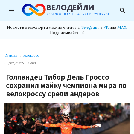
menu
search
Новости велоспорта можно читать в
Telegram
, в
VK
или
MAX
.
Подписывайтесь!
Главная
→
Велокросс
01/02/2025 — 17:03
Голландец Тибор Дель Гроссо
сохранил майку чемпиона мира по
велокроссу среди андеров