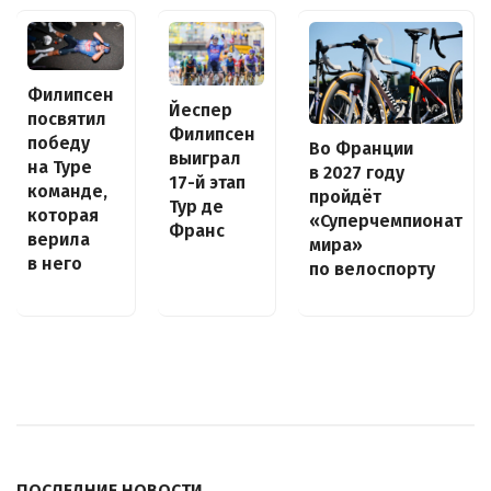
Филипсен
Йеспер
посвятил
Филипсен
победу
Во Франции
выиграл
на Туре
в 2027 году
17-й этап
команде,
пройдёт
Тур де
которая
«Суперчемпионат
Франс
верила
мира»
в него
по велоспорту
ПОСЛЕДНИЕ НОВОСТИ