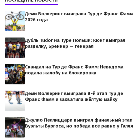
Деми Воллеринг выиграла Тур де Франс Фамм
2026 года
Дубль Tudor на Туре Польши: Кюнг выиграл
разделку, Бреннер — генерал
Скандал на Тур де Франс Фамм: Невядома
подала жалобу на блокировку
Деми Воллеринг выиграла 8-й этап Тур де
Франс Фамм и захватила жёлтую майку
Джулио Пеллиццари выиграл финальный этап
Вуэльты Бургоса, но победа всё равно у Галля