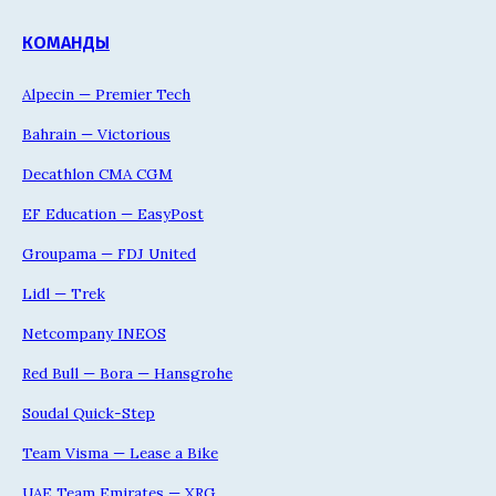
КОМАНДЫ
Alpecin — Premier Tech
Bahrain — Victorious
Decathlon CMA CGM
EF Education — EasyPost
Groupama — FDJ United
Lidl — Trek
Netcompany INEOS
Red Bull — Bora — Hansgrohe
Soudal Quick-Step
Team Visma — Lease a Bike
UAE Team Emirates — XRG