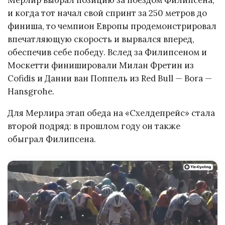
Мерлир выбрал позицию за поездом Филипсена,
и когда тот начал свой спринт за 250 метров до
финиша, то чемпион Европы продемонстрировал
впечатляющую скорость и вырвался вперед,
обеспечив себе победу. Вслед за Филипсеном и
Москетти финишировали Милан Фретин из
Cofidis и Данни ван Поппель из Red Bull — Bora —
Hansgrohe.
Для Мерлира этап обеда на «Схелдепрейс» стала
второй подряд: в прошлом году он также
обыграл Филипсена.