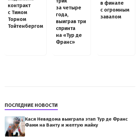
трик
в финале
контракт
за четыре
с огромным
с Тимом
года,
завалом
Торном
выиграв три
Тойтенбергом
спринта
на «Тур де
Франс»
ПОСЛЕДНИЕ НОВОСТИ
Кася Невядома выиграла этап Тур де Франс
Фамм на Ванту и желтую майку