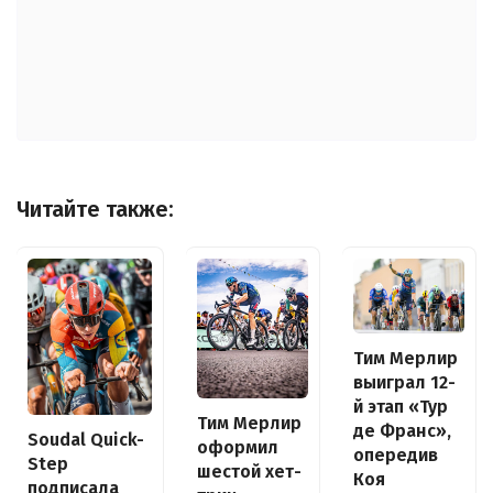
Читайте также:
Тим Мерлир
выиграл 12-
й этап «Тур
Тим Мерлир
де Франс»,
Soudal Quick-
оформил
опередив
Step
шестой хет-
Коя
подписала