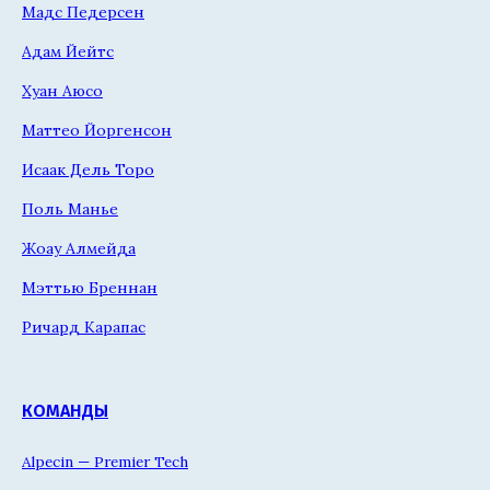
Мадс Педерсен
Адам Йейтс
Хуан Аюсо
Маттео Йоргенсон
Исаак Дель Торо
Поль Манье
Жоау Алмейда
Мэттью Бреннан
Ричард Карапас
КОМАНДЫ
Alpecin — Premier Tech