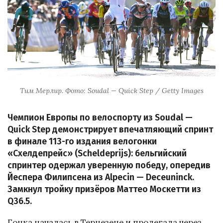
Тим Мерлир. Фото: Soudal — Quick Step / Getty Images
Чемпион Европы по велоспорту из Soudal —
Quick Step демонстрирует впечатляющий спринт
в финале 113-го издания велогонки
«Схелдепрейс» (Scheldeprijs): бельгийский
спринтер одержал уверенную победу, опередив
Йеспера Филипсена из Alpecin — Deceuninck.
Замкнул тройку призёров Маттео Москетти из
Q36.5.
Гонка началась в Тернезене и пролегала через