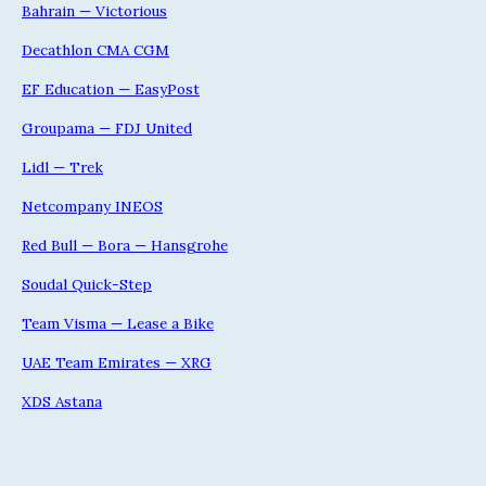
Bahrain — Victorious
Decathlon CMA CGM
EF Education — EasyPost
Groupama — FDJ United
Lidl — Trek
Netcompany INEOS
Red Bull — Bora — Hansgrohe
Soudal Quick-Step
Team Visma — Lease a Bike
UAE Team Emirates — XRG
XDS Astana