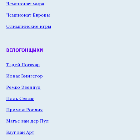
Чемпионат мира
Чемпионат Европы
Олимпийские игры
ВЕЛОГОНЩИКИ
Тадей Погачар
Йонас Вингегор
Ремко Эвенпул
Поль Сексас
Примож Роглич
Матье ван дер Пул
Ваут ван Арт