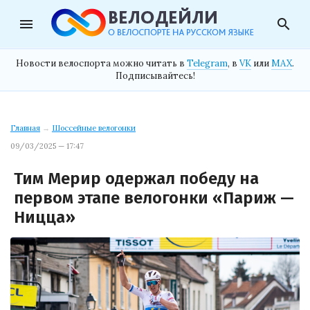
menu
search
Новости велоспорта можно читать в
Telegram
, в
VK
или
MAX
.
Подписывайтесь!
Главная
→
Шоссейные велогонки
09/03/2025 — 17:47
Тим Мерир одержал победу на
первом этапе велогонки «Париж —
Ницца»