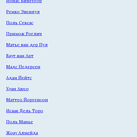
Йонас Вингегор
Ремко Эвенпул
Поль Сексас
Примож Роглич
Матье ван дер Пул
Ваут ван Арт
Мадс Педерсен
Адам Йейтс
Хуан Аюсо
Маттео Йоргенсон
Исаак Дель Торо
Поль Манье
Жоау Алмейда