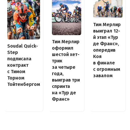
Тим Мерлир
выиграл 12-
й этап «Тур
Тим Мерлир
де Франс»,
Soudal Quick-
оформил
опередив
Step
шестой хет-
Коя
подписала
трик
в финале
контракт
за четыре
с огромным
с Тимом
года,
завалом
Торном
выиграв три
Тойтенбергом
спринта
на «Тур де
Франс»