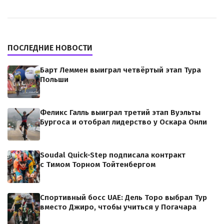
ПОСЛЕДНИЕ НОВОСТИ
Барт Леммен выиграл четвёртый этап Тура
Польши
Феликс Галль выиграл третий этап Вуэльты
Бургоса и отобрал лидерство у Оскара Онли
Soudal Quick-Step подписала контракт
с Тимом Торном Тойтенбергом
Спортивный босс UAE: Дель Торо выбрал Тур
вместо Джиро, чтобы учиться у Погачара