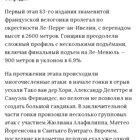
Первый этап 83-го издания знаменитой
французской велогонки пролегал по
окрестности Ле-Перре-ан-Ивелин, с перепадом
высот в 2600 метров. Гонщики преодолели
сложный профиль с несколькими подъёмами,
включая финальный подъем на Ле-Менюль —
900 метров и уклоном в 6,9%.
На протяжении этапа происходили
многочисленные атаки: в начале гонки в отрыв
уехали Тако ван дер Хорн, Александр Делеттре и
Самуэль Фернандес, но пелотон не позволил им
создать большой гандикап. В заключительной
части гонки произошли несколько групповых
атак с участием Жюлиана Алафилиппа, Маттео
Йоргенсона и Сантьяго Буитраго. Впрочем,
последние километры пелотон ехал уже одной