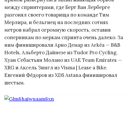
между спринтерами, где Берт Ван Лерберге
разгонял своего товарища по команде Тим
Мерлира, и бельгиец на последних сотнях
метров набрал огромную скорость, оставив
соперникам по меркам спринта очень далеко. За
ним финишировали Арно Демар из Arkéa — B&B
Hotels, Альберто Дайнезе из Tudor Pro Cycling,
Хуан Себастьян Молано из UAE Team Emirates —
XRG и Аксель Зингл из Visma | Lease a Bike.
Евгений Фёдоров из XDS Astana финишировал
шестым.