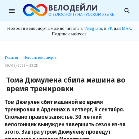
menu
search
Новости велоспорта можно читать в
Telegram
, в
VK
или
MAX
.
Подписывайтесь!
Главная
→
Новости велоспорта
09/09/2021 — 23:25
Тома Дюмулена сбила машина во
время тренировки
Том Дюмулен сбит машиной во время
тренировки в Арденнах в четверг, 9 сентября.
Сломано правое запястье. 30-летний
велогонщик вынужден завершить сезон из-за
этого. Завтра утром Дюмулену проведут