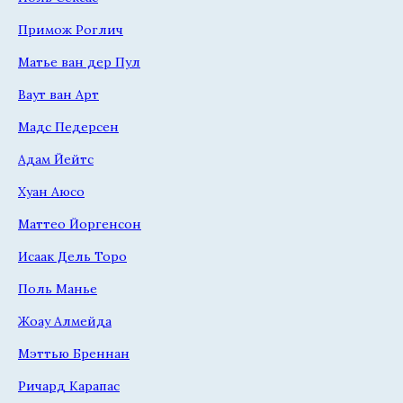
Примож Роглич
Матье ван дер Пул
Ваут ван Арт
Мадс Педерсен
Адам Йейтс
Хуан Аюсо
Маттео Йоргенсон
Исаак Дель Торо
Поль Манье
Жоау Алмейда
Мэттью Бреннан
Ричард Карапас