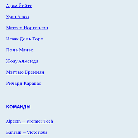
Адам Йейтс
Хуан Аюсо
Маттео Йоргенсон
Исаак Дель Торо
Поль Манье
Жоау Алмейда
Мэттью Бреннан
Ричард Карапас
КОМАНДЫ
Alpecin — Premier Tech
Bahrain — Victorious