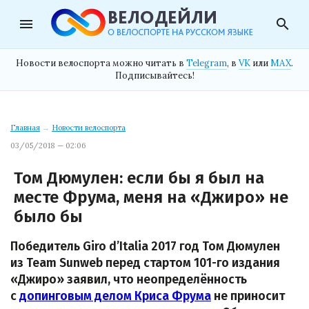
menu
search
Новости велоспорта можно читать в
Telegram
, в
VK
или
MAX
.
Подписывайтесь!
Главная
→
Новости велоспорта
03/05/2018 — 02:06
Том Дюмулен: если бы я был на
месте Фрума, меня на «Джиро» не
было бы
Победитель Giro d’Italia 2017 год Том Дюмулен
из Team Sunweb перед стартом 101-го издания
«Джиро» заявил, что неопределённость
с
допинговым делом Криса Фрума
не приносит