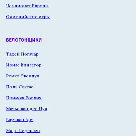
Чемпионат Европы
Олимпийские игры
ВЕЛОГОНЩИКИ
Тадей Погачар
Йонас Вингегор
Ремко Эвенпул
Поль Сексас
Примож Роглич
Матье ван дер Пул
Ваут ван Арт
Мадс Педерсен