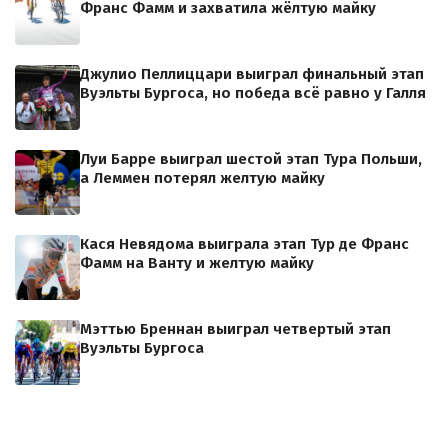
Франс Фамм и захватила жёлтую майку
Джулио Пеллиццари выиграл финальный этап
Вуэльты Бургоса, но победа всё равно у Галля
Луи Барре выиграл шестой этап Тура Польши,
а Леммен потерял желтую майку
Кася Невядома выиграла этап Тур де Франс
Фамм на Ванту и желтую майку
Мэттью Бреннан выиграл четвертый этап
Вуэльты Бургоса