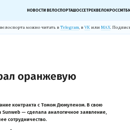
НОВОСТИ ВЕЛОСПОРТА
ШОССЕ
ТРЕК
ВЕЛОКРОСС
МТБ
велоспорта можно читать в
Telegram
, в
VK
или
MAX
. Подпис
рал оранжевую
ние контракта с Томом Дюмуленом. В свою
 Sunweb — сделала аналогичное заявление,
ее сотрудничество.