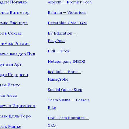
адей Погачар
Alpecin — Premier Tech
онас Вингегор
Bahrain — Victorious
емко Эвенпул
Decathlon CMA CGM
оль Сексас
EF Education —
EasyPost
римож Роглич
Lidl — Trek
атье ван дер Пул
Netcompany INEOS
аут ван Арт
Red Bull — Bora —
адс Педерсен
Hansgrohe
дам Йейтс
Soudal Quick-Step
уан Аюсо
Team Visma — Lease a
аттео Йоргенсон
Bike
саак Дель Торо
UAE Team Emirates —
XRG
оль Манье