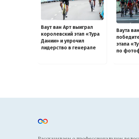
Ваут ван Арт выиграл
Ваута ва
королевский этап «Тура
победит
Дании» и упрочил
этапа «Т
лидерство в генерале
по фото
Рассказываем о профессиональном велосп