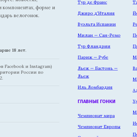
Тур де Франс
Т
и компонентах, форме и
Джиро д'Италия
Й
ндарь велогонок.
Вуэльта Испании
Р
Милан — Сан-Ремо
П
Тур Фландрии
П
рше 18 лет.
Париж — Рубе
М
 Facebook и Instagram)
Льеж — Бастонь —
В
рритории России по
Льеж
2.
М
Иль Ломбардия
А
Х
ГЛАВНЫЕ ГОНКИ
М
Чемпионат мира
И
Чемпионат Европы
П