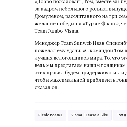
«Добро пожаловать, Том, вместе мы бу
за кадром небольшого ролика, выпуще
Дюмуленом, рассчитанного на три сезо
желание победы на «Тур де Франс», че
Team Jumbo-Visma.
Менеджер Team Sunweb Иван Спекенбр
пожелал ему удачи: «С командой Том 
лучших велогонщиков мира. То, что эт
ведь мы предлагаем нашим гонщикам 
этих правил будем придерживаться и 
чтобы максимальной приблизить гонщ
сказал он.
Picnic PostNL
Visma | Lease a Bike
Том 