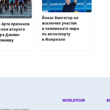
Йонас Вингегор не
исключил участия
н Арта признали
в чемпионате мира
елем второго
по велоспорту
ура Дании»
в Монреале
финишу
WORLDTOUR
В
орте: новостях,