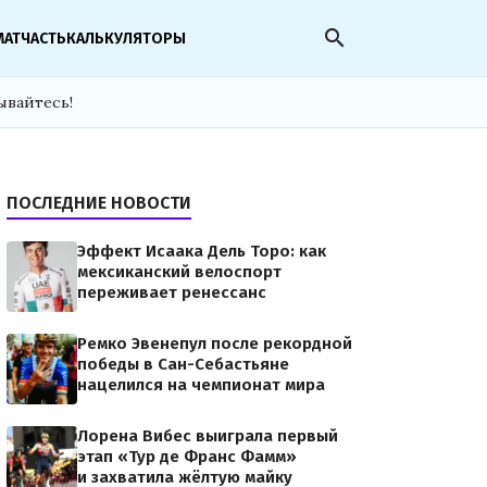
search
МАТЧАСТЬ
КАЛЬКУЛЯТОРЫ
ывайтесь!
ПОСЛЕДНИЕ НОВОСТИ
Эффект Исаака Дель Торо: как
мексиканский велоспорт
переживает ренессанс
Ремко Эвенепул после рекордной
победы в Сан-Себастьяне
нацелился на чемпионат мира
Лорена Вибес выиграла первый
этап «Тур де Франс Фамм»
и захватила жёлтую майку