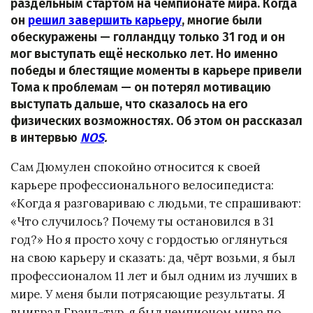
раздельным стартом на чемпионате мира. Когда
он
решил завершить карьеру
, многие были
обескуражены — голландцу только 31 год и он
мог выступать ещё несколько лет. Но именно
победы и блестящие моменты в карьере привели
Тома к проблемам — он потерял мотивацию
выступать дальше, что сказалось на его
физических возможностях. Об этом он рассказал
в интервью
NOS
.
Сам Дюмулен спокойно относится к своей
карьере профессионального велосипедиста:
«Когда я разговариваю с людьми, те спрашивают:
«Что случилось? Почему ты остановился в 31
год?» Но я просто хочу с гордостью оглянуться
на свою карьеру и сказать: да, чёрт возьми, я был
профессионалом 11 лет и был одним из лучших в
мире. У меня были потрясающие результаты. Я
выиграл Гранд-тур, я был чемпионом мира по