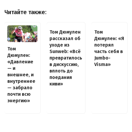
Читайте также:
Том Дюмулен
Том
рассказал об
Дюмулен: «Я
уходе из
потерял
Том
Sunweb: «Всё
часть себя в
Дюмулен:
превратилось
Jumbo-
«Давление
в дискуссию,
Visma»
— и
вплоть до
внешнее, и
поедания
внутреннее
киви»
— забрало
почти всю
энергию»