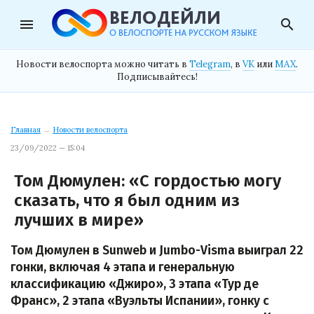
menu
search
Новости велоспорта можно читать в
Telegram
, в
VK
или
MAX
.
Подписывайтесь!
Главная
→
Новости велоспорта
23/09/2022 — 15:04
Том Дюмулен: «С гордостью могу
сказать, что я был одним из
лучших в мире»
Том Дюмулен в Sunweb и Jumbo-Visma выиграл 22
гонки, включая 4 этапа и генеральную
классификацию «Джиро», 3 этапа «Тур де
Франс», 2 этапа «Вуэльты Испании», гонку с