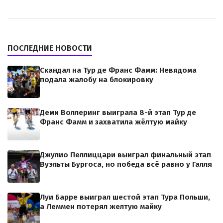
ПОСЛЕДНИЕ НОВОСТИ
Скандал на Тур де Франс Фамм: Невядома
подала жалобу на блокировку
Деми Воллеринг выиграла 8-й этап Тур де
Франс Фамм и захватила жёлтую майку
Джулио Пеллиццари выиграл финальный этап
Вуэльты Бургоса, но победа всё равно у Галля
Луи Барре выиграл шестой этап Тура Польши,
а Леммен потерял желтую майку