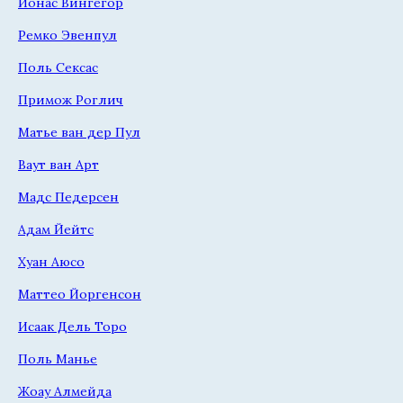
Йонас Вингегор
Ремко Эвенпул
Поль Сексас
Примож Роглич
Матье ван дер Пул
Ваут ван Арт
Мадс Педерсен
Адам Йейтс
Хуан Аюсо
Маттео Йоргенсон
Исаак Дель Торо
Поль Манье
Жоау Алмейда