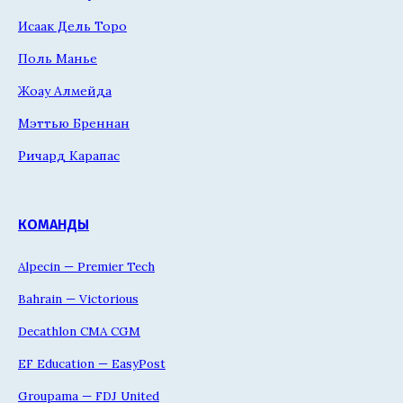
Исаак Дель Торо
Поль Манье
Жоау Алмейда
Мэттью Бреннан
Ричард Карапас
КОМАНДЫ
Alpecin — Premier Tech
Bahrain — Victorious
Decathlon CMA CGM
EF Education — EasyPost
Groupama — FDJ United