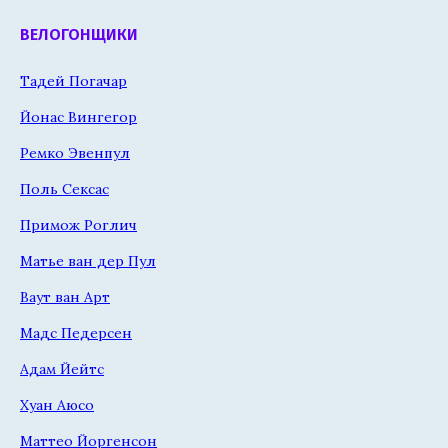
ВЕЛОГОНЩИКИ
Тадей Погачар
Йонас Вингегор
Ремко Эвенпул
Поль Сексас
Примож Роглич
Матье ван дер Пул
Ваут ван Арт
Мадс Педерсен
Адам Йейтс
Хуан Аюсо
Маттео Йоргенсон