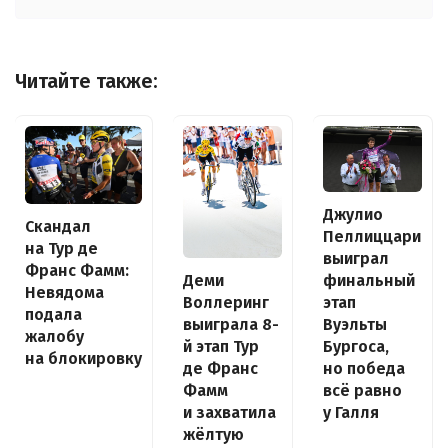
Читайте также:
Джулио
Скандал
Пеллиццари
на Тур де
выиграл
Франс Фамм:
Деми
финальный
Невядома
Воллеринг
этап
подала
выиграла 8-
Вуэльты
жалобу
й этап Тур
Бургоса,
на блокировку
де Франс
но победа
Фамм
всё равно
и захватила
у Галля
жёлтую