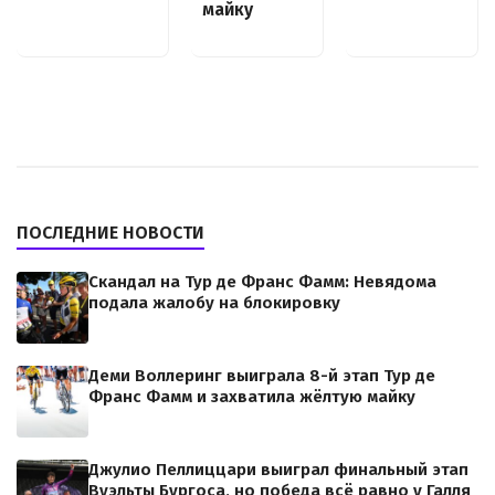
майку
ПОСЛЕДНИЕ НОВОСТИ
Скандал на Тур де Франс Фамм: Невядома
подала жалобу на блокировку
Деми Воллеринг выиграла 8-й этап Тур де
Франс Фамм и захватила жёлтую майку
Джулио Пеллиццари выиграл финальный этап
Вуэльты Бургоса, но победа всё равно у Галля