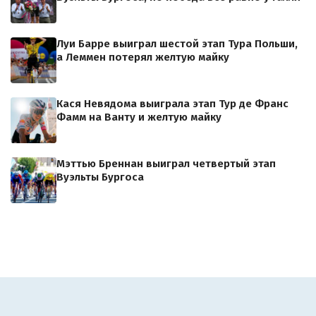
Луи Барре выиграл шестой этап Тура Польши,
а Леммен потерял желтую майку
Кася Невядома выиграла этап Тур де Франс
Фамм на Ванту и желтую майку
Мэттью Бреннан выиграл четвертый этап
Вуэльты Бургоса