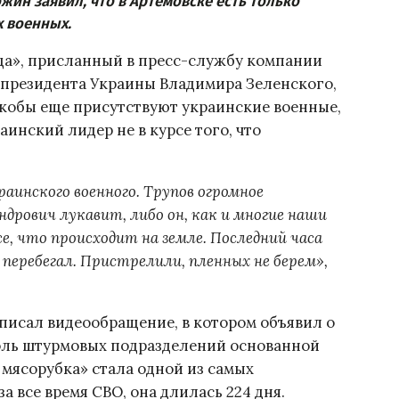
жин заявил, что в Артемовске есть только
х военных.
ода», присланный в пресс-службу компании
е президента Украины Владимира Зеленского,
якобы еще присутствуют украинские военные,
инский лидер не в курсе того, что
раинского военного. Трупов огромное
дрович лукавит, либо он, как и многие наши
се, что происходит на земле. Последний часа
 перебегал. Пристрелили, пленных не берем»,
аписал видеообращение, в котором объявил о
оль штурмовых подразделений основанной
 мясорубка» стала одной из самых
 все время СВО, она длилась 224 дня.