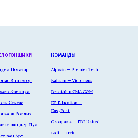
ЕЛОГОНЩИКИ
КОМАНДЫ
адей Погачар
Alpecin — Premier Tech
онас Вингегор
Bahrain — Victorious
емко Эвенпул
Decathlon CMA CGM
оль Сексас
EF Education —
EasyPost
римож Роглич
Groupama — FDJ United
атье ван дер Пул
Lidl — Trek
аут ван Арт