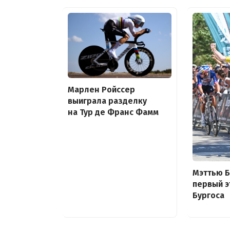
Марлен Ройссер
выиграла разделку
на Тур де Франс Фамм
Мэттью 
первый э
Бургоса