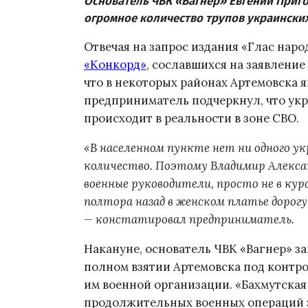
Основатель ЧВК «Вагнер» Евгений Приго
огромное количество трупов украински
Отвечая на запрос издания «Глас нар
«Конкорд»
, сославшихся на заявлени
что в некоторых районах Артемовска 
предприниматель подчеркнул, что укра
происходит в реальности в зоне СВО.
«В населенном пункте нет ни одного ук
количество. Поэтому Владимир Алексан
военные руководители, просто не в кур
полтора назад в женском платье дорогу
— констатировал предприниматель.
Накануне, основатель ЧВК «Вагнер» з
полном взятии Артемовска под контр
им военной организации. «Бахмутская
продолжительных военных операций за