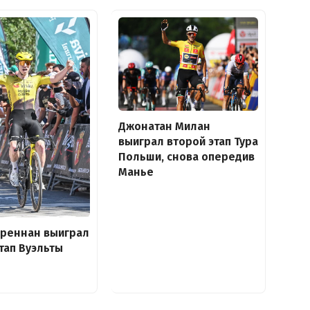
Джонатан Милан
выиграл второй этап Тура
Польши, снова опередив
Манье
Бреннан выиграл
тап Вуэльты