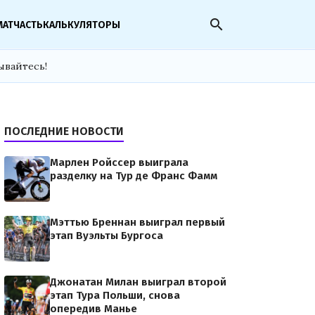
search
МАТЧАСТЬ
КАЛЬКУЛЯТОРЫ
ывайтесь!
ПОСЛЕДНИЕ НОВОСТИ
Марлен Ройссер выиграла
разделку на Тур де Франс Фамм
Мэттью Бреннан выиграл первый
этап Вуэльты Бургоса
Джонатан Милан выиграл второй
этап Тура Польши, снова
опередив Манье