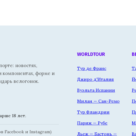
WORLDTOUR
В
орте: новостях,
Тур де Франс
Т
и компонентах, форме и
Джиро д'Италия
Й
ндарь велогонок.
Вуэльта Испании
Р
Милан — Сан-Ремо
П
Тур Фландрии
П
рше 18 лет.
Париж — Рубе
М
 Facebook и Instagram)
Льеж — Бастонь —
В