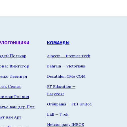
ЕЛОГОНЩИКИ
КОМАНДЫ
адей Погачар
Alpecin — Premier Tech
онас Вингегор
Bahrain — Victorious
емко Эвенпул
Decathlon CMA CGM
оль Сексас
EF Education —
EasyPost
римож Роглич
Groupama — FDJ United
атье ван дер Пул
Lidl — Trek
аут ван Арт
Netcompany INEOS