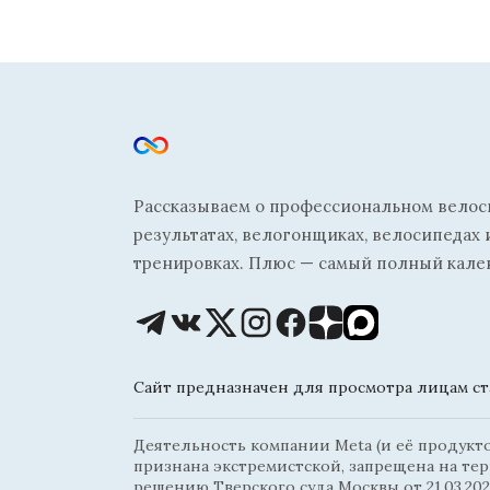
Рассказываем о профессиональном велосп
результатах, велогонщиках, велосипедах 
тренировках. Плюс — самый полный кале
Сайт предназначен для просмотра лицам ста
Деятельность компании Meta (и её продуктов
признана экстремистской, запрещена на те
решению Тверского суда Москвы от 21.03.202