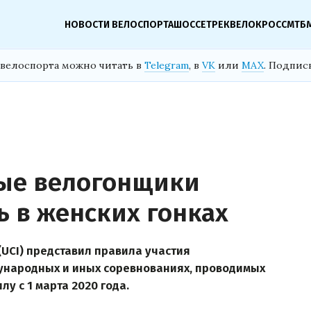
НОВОСТИ ВЕЛОСПОРТА
ШОССЕ
ТРЕК
ВЕЛОКРОСС
МТБ
велоспорта можно читать в
Telegram
, в
VK
или
MAX
. Подпис
ные велогонщики
ь в женских гонках
UCI) представил правила участия
ународных и иных соревнованиях, проводимых
лу с 1 марта 2020 года.