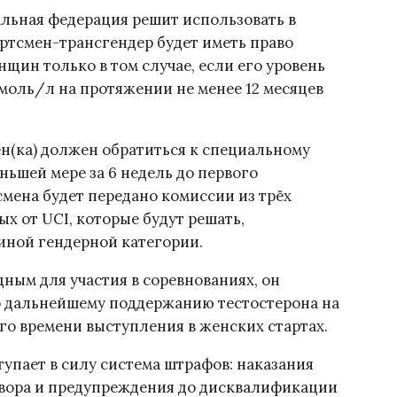
альная федерация решит использовать в
ортсмен-трансгендер будет иметь право
нщин только в том случае, если его уровень
моль/л на протяжении не менее 12 месяцев
ен(ка) должен обратиться к специальному
ьшей мере за 6 недель до первого
смена будет передано комиссии из трёх
х от UCI, которые будут решать,
 иной гендерной категории.
дным для участия в соревнованиях, он
по дальнейшему поддержанию тестостерона на
го времени выступления в женских стартах.
тупает в силу система штрафов: наказания
овора и предупреждения до дисквалификации