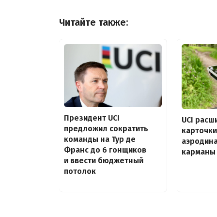
Читайте также:
Президент UCI
UCI расш
предложил сократить
карточки
команды на Тур де
аэродин
Франс до 6 гонщиков
карманы 
и ввести бюджетный
потолок