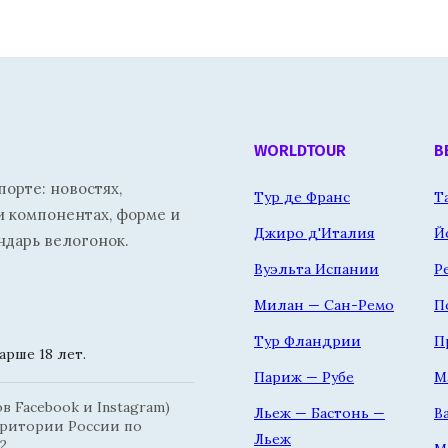
WORLDTOUR
В
орте: новостях,
Тур де Франс
Т
и компонентах, форме и
Джиро д'Италия
Й
ндарь велогонок.
Вуэльта Испании
Р
Милан — Сан-Ремо
П
Тур Фландрии
П
рше 18 лет.
Париж — Рубе
М
 Facebook и Instagram)
Льеж — Бастонь —
В
рритории России по
Льеж
2.