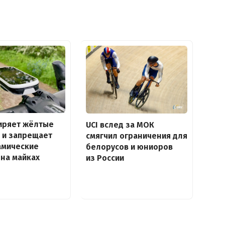
иряет жёлтые
UCI вслед за МОК
 и запрещает
смягчил ограничения для
амические
белорусов и юниоров
на майках
из России