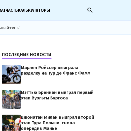
search
МАТЧАСТЬ
КАЛЬКУЛЯТОРЫ
ывайтесь!
ПОСЛЕДНИЕ НОВОСТИ
Марлен Ройссер выиграла
разделку на Тур де Франс Фамм
Мэттью Бреннан выиграл первый
этап Вуэльты Бургоса
Джонатан Милан выиграл второй
этап Тура Польши, снова
опередив Манье