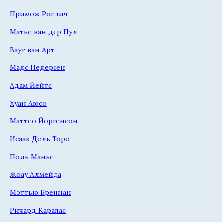
Примож Роглич
Матье ван дер Пул
Ваут ван Арт
Мадс Педерсен
Адам Йейтс
Хуан Аюсо
Маттео Йоргенсон
Исаак Дель Торо
Поль Манье
Жоау Алмейда
Мэттью Бреннан
Ричард Карапас