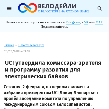
menu
search
Новости велоспорта можно читать в
Telegram
, в
VK
или
MAX
.
Подписывайтесь!
Главная
→
Новости велоспорта
02/02/2018 — 21:08
UCI утвердила комиссара-зрителя
и программу развития для
электрических байков
Сегодня, 2 февраля, на первом с момента
избрания президентом UCI Давид Лаппартьен
провёл заседание комитета по управлению
Международным союзом велосипедистов.