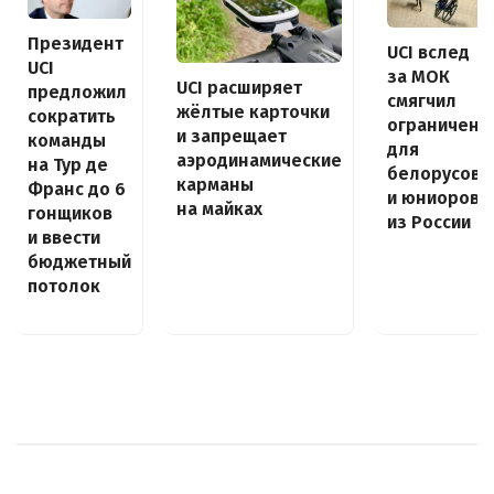
Президент
UCI вслед
UCI
за МОК
UCI расширяет
предложил
смягчил
жёлтые карточки
сократить
ограничени
и запрещает
команды
для
аэродинамические
на Тур де
белорусов
карманы
Франс до 6
и юниоров
на майках
гонщиков
из России
и ввести
бюджетный
потолок