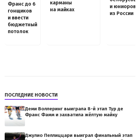
карманы
Франс до 6
и юниоров
на майках
гонщиков
из России
и ввести
бюджетный
потолок
ПОСЛЕДНИЕ НОВОСТИ
Деми Воллеринг выиграла 8-й этап Тур де
Франс Фамм и захватила жёлтую майку
Джулио Пеллиццари выиграл финальный этап