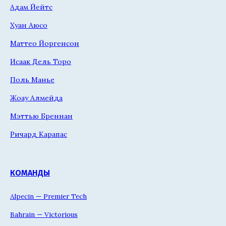
Адам Йейтс
Хуан Аюсо
Маттео Йоргенсон
Исаак Дель Торо
Поль Манье
Жоау Алмейда
Мэттью Бреннан
Ричард Карапас
КОМАНДЫ
Alpecin — Premier Tech
Bahrain — Victorious