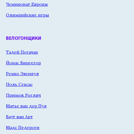
Чемпионат Европы
Олимпийские игры
ВЕЛОГОНЩИКИ
Тадей Погачар
Йонас Вингегор
Ремко Эвенпул
Поль Сексас
Примож Роглич
Матье ван дер Пул
Ваут ван Арт
Мадс Педерсен