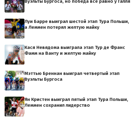
Вуэльты Бургоса, но победа всё равно у Галля
Луи Барре выиграл шестой этап Тура Польши,
а Леммен потерял желтую майку
Кася Невядома выиграла этап Тур де Франс
Фамм на Ванту и желтую майку
Мэттью Бреннан выиграл четвертый этап
Вуэльты Бургоса
Ян Кристен выиграл пятый этап Тура Польши,
Леммен сохранил лидерство