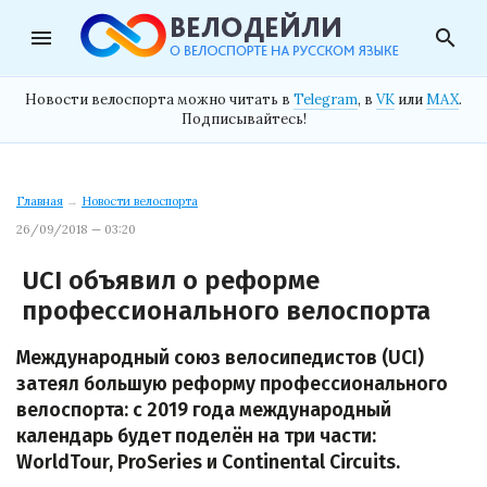
menu
search
Новости велоспорта можно читать в
Telegram
, в
VK
или
MAX
.
Подписывайтесь!
Главная
→
Новости велоспорта
26/09/2018 — 03:20
UCI объявил о реформе
профессионального велоспорта
Международный союз велосипедистов (UCI)
затеял большую реформу профессионального
велоспорта: с 2019 года международный
календарь будет поделён на три части:
WorldTour, ProSeries и Continental Circuits.