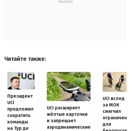
РЕКЛАМА
Читайте также:
Президент
UCI вслед
UCI
за МОК
UCI расширяет
предложил
смягчил
жёлтые карточки
сократить
ограничени
и запрещает
команды
для
аэродинамические
на Тур де
белорусов