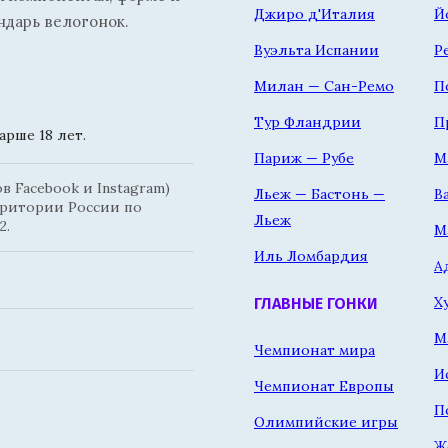
Джиро д'Италия
Й
ндарь велогонок.
Вуэльта Испании
Р
Милан — Сан-Ремо
П
Тур Фландрии
П
рше 18 лет.
Париж — Рубе
М
 Facebook и Instagram)
Льеж — Бастонь —
В
рритории России по
Льеж
2.
М
Иль Ломбардия
А
Х
ГЛАВНЫЕ ГОНКИ
М
Чемпионат мира
И
Чемпионат Европы
П
Олимпийские игры
Ж