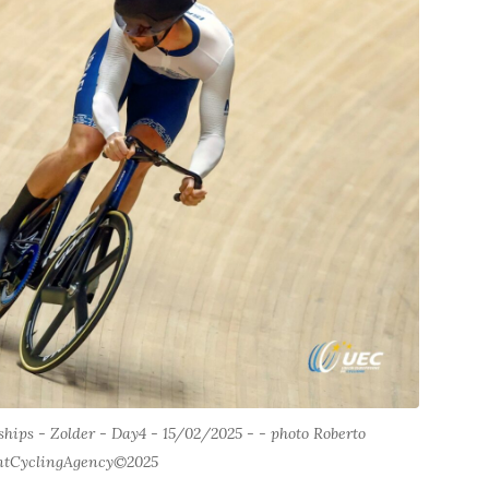
ips - Zolder - Day4 - 15/02/2025 - - photo Roberto
intCyclingAgency©2025