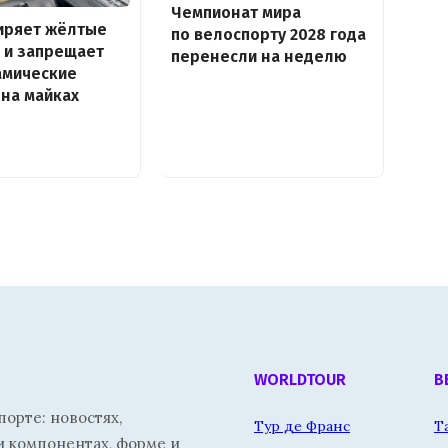
Чемпионат мира
иряет жёлтые
по велоспорту 2028 года
 и запрещает
перенесли на неделю
амические
на майках
WORLDTOUR
В
орте: новостях,
Тур де Франс
Т
и компонентах, форме и