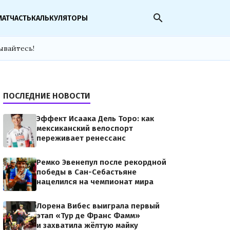
search
МАТЧАСТЬ
КАЛЬКУЛЯТОРЫ
ывайтесь!
ПОСЛЕДНИЕ НОВОСТИ
Эффект Исаака Дель Торо: как
мексиканский велоспорт
переживает ренессанс
Ремко Эвенепул после рекордной
победы в Сан-Себастьяне
нацелился на чемпионат мира
Лорена Вибес выиграла первый
этап «Тур де Франс Фамм»
и захватила жёлтую майку