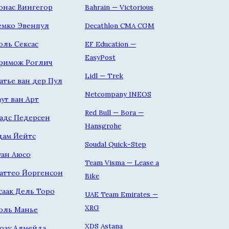
онас Вингегор
Bahrain — Victorious
емко Эвенпул
Decathlon CMA CGM
оль Сексас
EF Education —
EasyPost
римож Роглич
Lidl — Trek
атье ван дер Пул
Netcompany INEOS
аут ван Арт
Red Bull — Bora —
адс Педерсен
Hansgrohe
дам Йейтс
Soudal Quick-Step
уан Аюсо
Team Visma — Lease a
аттео Йоргенсон
Bike
саак Дель Торо
UAE Team Emirates —
XRG
оль Манье
XDS Astana
оау Алмейда