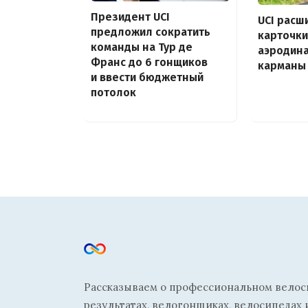
Президент UCI
UCI расш
предложил сократить
карточки
команды на Тур де
аэродин
Франс до 6 гонщиков
карманы 
и ввести бюджетный
потолок
Рассказываем о профессиональном велосп
результатах, велогонщиках, велосипедах 