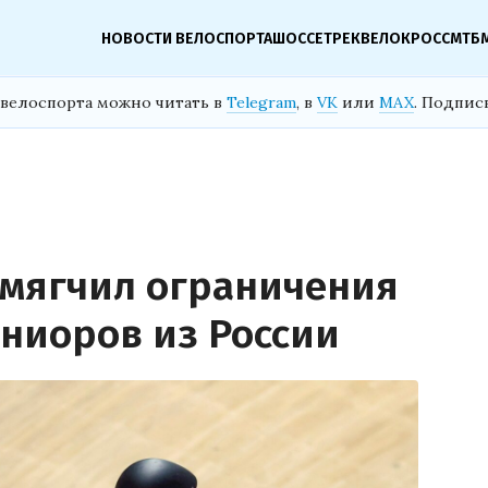
НОВОСТИ ВЕЛОСПОРТА
ШОССЕ
ТРЕК
ВЕЛОКРОСС
МТБ
велоспорта можно читать в
Telegram
, в
VK
или
MAX
. Подпис
 смягчил ограничения
юниоров из России