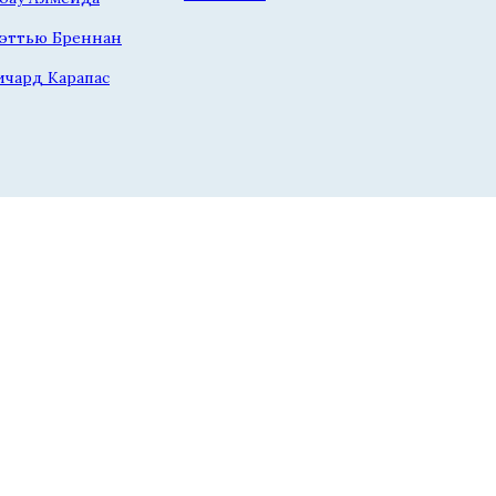
эттью Бреннан
ичард Карапас