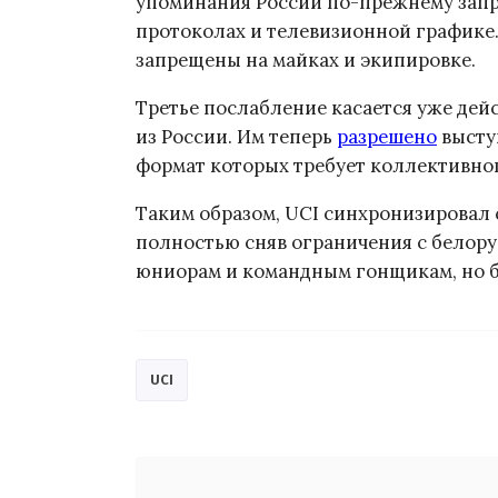
упоминания России по-прежнему запр
протоколах и телевизионной графике
запрещены на майках и экипировке.
Третье послабление касается уже де
из России. Им теперь
разрешено
высту
формат которых требует коллективног
Таким образом, UCI синхронизировал 
полностью сняв ограничения с белору
юниорам и командным гонщикам, но бе
UCI