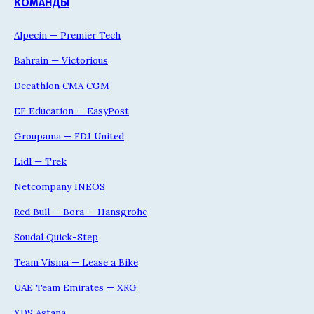
КОМАНДЫ
Alpecin — Premier Tech
Bahrain — Victorious
Decathlon CMA CGM
EF Education — EasyPost
Groupama — FDJ United
Lidl — Trek
Netcompany INEOS
Red Bull — Bora — Hansgrohe
Soudal Quick-Step
Team Visma — Lease a Bike
UAE Team Emirates — XRG
XDS Astana