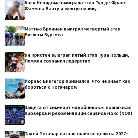
Кася Невядома выиграла этап Тур де Франс
Фамм на Ванту и желтую майку
Мэттью Бреннан выиграл четвертый этап
Вуэльты Бургоса
Ян Кристен выиграл пятый этап Тура Польши,
Леммен сохранил лидерство
Йорнас Вингегор признался, что не знает как
бороться с Погачаром
Защита от сим-карт «двойников»: пошаговая
проверка и рекомендации сервиса Нокс (NOX)
Тадей Погачар назвал главные цели на 2027–