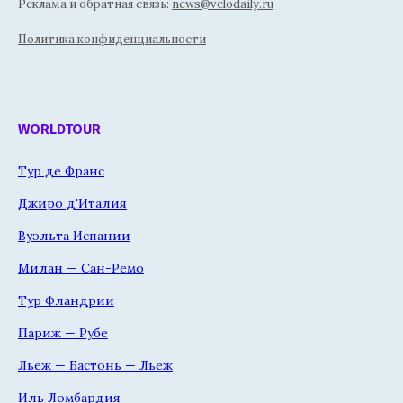
Реклама и обратная связь:
news@velodaily.ru
Политика конфиденциальности
WORLDTOUR
Тур де Франс
Джиро д'Италия
Вуэльта Испании
Милан — Сан-Ремо
Тур Фландрии
Париж — Рубе
Льеж — Бастонь — Льеж
Иль Ломбардия