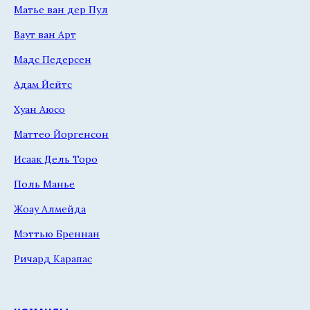
Матье ван дер Пул
Ваут ван Арт
Мадс Педерсен
Адам Йейтс
Хуан Аюсо
Маттео Йоргенсон
Исаак Дель Торо
Поль Манье
Жоау Алмейда
Мэттью Бреннан
Ричард Карапас