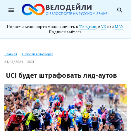
menu
search
Новости велоспорта можно читать в
Telegram
, в
VK
или
MAX
.
Подписывайтесь!
Главная
→
Новости велоспорта
24/12/2024 — 21:31
UCI будет штрафовать лид-аутов