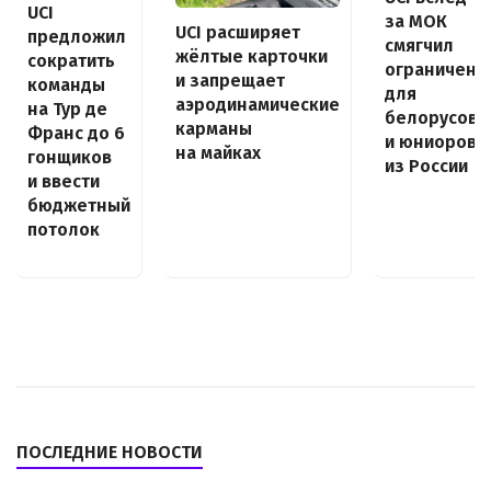
UCI
за МОК
UCI расширяет
предложил
смягчил
жёлтые карточки
сократить
ограничени
и запрещает
команды
для
аэродинамические
на Тур де
белорусов
карманы
Франс до 6
и юниоров
на майках
гонщиков
из России
и ввести
бюджетный
потолок
ПОСЛЕДНИЕ НОВОСТИ