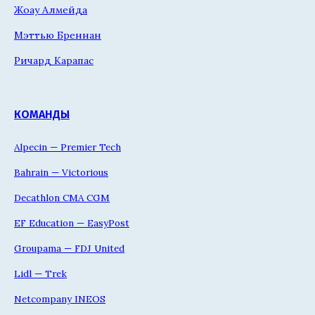
Жоау Алмейда
Мэттью Бреннан
Ричард Карапас
КОМАНДЫ
Alpecin — Premier Tech
Bahrain — Victorious
Decathlon CMA CGM
EF Education — EasyPost
Groupama — FDJ United
Lidl — Trek
Netcompany INEOS