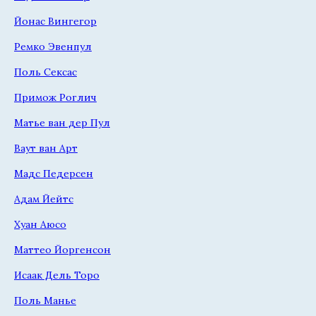
Йонас Вингегор
Ремко Эвенпул
Поль Сексас
Примож Роглич
Матье ван дер Пул
Ваут ван Арт
Мадс Педерсен
Адам Йейтс
Хуан Аюсо
Маттео Йоргенсон
Исаак Дель Торо
Поль Манье