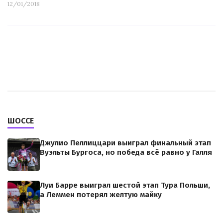
12/01/2018
ШОССЕ
Джулио Пеллиццари выиграл финальный этап
Вуэльты Бургоса, но победа всё равно у Галля
Луи Барре выиграл шестой этап Тура Польши,
а Леммен потерял желтую майку