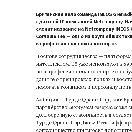
Британская велокоманда INEOS Grenadi
с датской IT-компанией Netcompany. На
сменит название на Netcompany INEOS C
Соглашение — одно из крупнейших техн
в профессиональном велоспорте.
В основе сотрудничества — платформа
интеллектом. Её уже используют в аэ
но в профессиональном спорте она бу
данные о тренировках, гонках и восс
помогать гонщикам и персоналу прин
Амбиции — Тур де Франс. Сэр Дэйв Бр
партнёрство «
вотумом доверия всему 
долгосрочную стабильность и создаст
Тур де Франс. Сэр Джим Рэтклифф, пре
сотрудничество привносит дополните