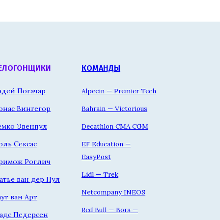
ЕЛОГОНЩИКИ
КОМАНДЫ
адей Погачар
Alpecin — Premier Tech
онас Вингегор
Bahrain — Victorious
емко Эвенпул
Decathlon CMA CGM
оль Сексас
EF Education —
EasyPost
римож Роглич
Lidl — Trek
атье ван дер Пул
Netcompany INEOS
аут ван Арт
Red Bull — Bora —
адс Педерсен