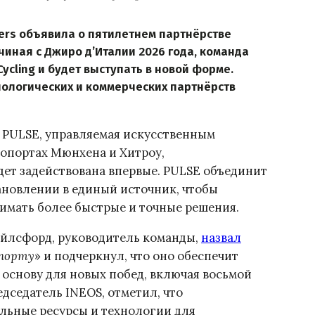
ers объявила о пятилетнем партнёрстве
чиная с Джиро д’Италии 2026 года, команда
ycling и будет выступать в новой форме.
ологических и коммерческих партнёрств
 PULSE, управляемая искусственным
ропортах Мюнхена и Хитроу,
дет задействована впервые. PULSE объединит
тановлении в единый источник, чтобы
имать более быстрые и точные решения.
эйлсфорд, руководитель команды,
назвал
спорту
» и подчеркнул, что оно обеспечит
 основу для новых побед, включая восьмой
дседатель INEOS, отметил, что
льные ресурсы и технологии для