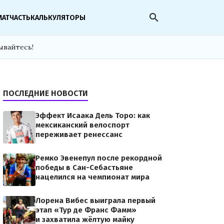
search
МАТЧАСТЬ
КАЛЬКУЛЯТОРЫ
ывайтесь!
ПОСЛЕДНИЕ НОВОСТИ
Эффект Исаака Дель Торо: как
мексиканский велоспорт
переживает ренессанс
Ремко Эвенепул после рекордной
победы в Сан-Себастьяне
нацелился на чемпионат мира
Лорена Вибес выиграла первый
этап «Тур де Франс Фамм»
и захватила жёлтую майку