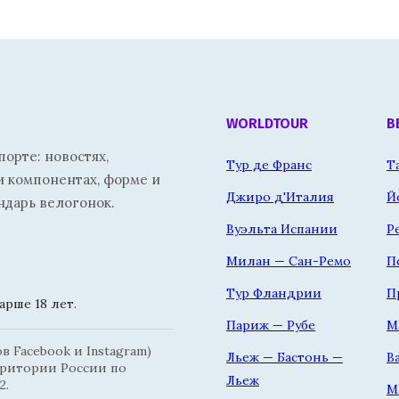
WORLDTOUR
В
орте: новостях,
Тур де Франс
Т
и компонентах, форме и
Джиро д'Италия
Й
ндарь велогонок.
Вуэльта Испании
Р
Милан — Сан-Ремо
П
Тур Фландрии
П
рше 18 лет.
Париж — Рубе
М
 Facebook и Instagram)
Льеж — Бастонь —
В
рритории России по
Льеж
2.
М