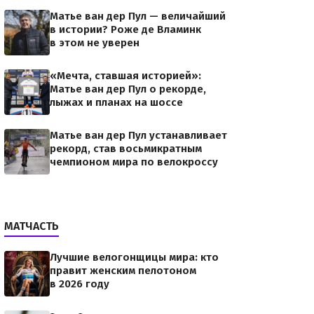
Матье ван дер Пул — величайший
в истории? Роже де Вламинк
в этом не уверен
«Мечта, ставшая историей»:
Матье ван дер Пул о рекорде,
лыжах и планах на шоссе
Матье ван дер Пул устанавливает
рекорд, став восьмикратным
чемпионом мира по велокроссу
МАТЧАСТЬ
Лучшие велогонщицы мира: кто
правит женским пелотоном
в 2026 году