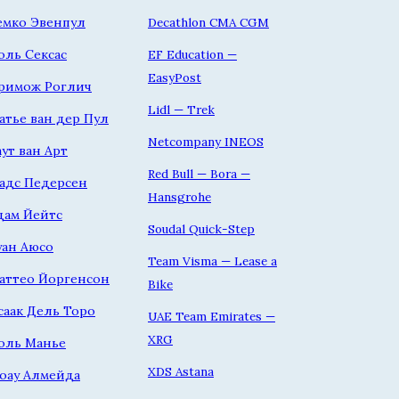
емко Эвенпул
Decathlon CMA CGM
оль Сексас
EF Education —
EasyPost
римож Роглич
Lidl — Trek
атье ван дер Пул
Netcompany INEOS
аут ван Арт
Red Bull — Bora —
адс Педерсен
Hansgrohe
дам Йейтс
Soudal Quick-Step
уан Аюсо
Team Visma — Lease a
аттео Йоргенсон
Bike
саак Дель Торо
UAE Team Emirates —
XRG
оль Манье
XDS Astana
оау Алмейда