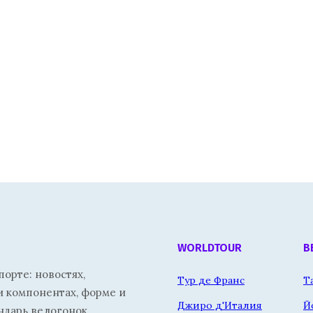
WORLDTOUR
В
орте: новостях,
Тур де Франс
Т
и компонентах, форме и
Джиро д'Италия
Й
ндарь велогонок.