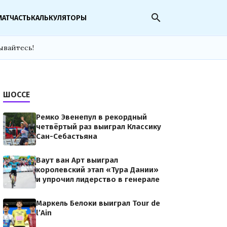
search
МАТЧАСТЬ
КАЛЬКУЛЯТОРЫ
ывайтесь!
ШОССЕ
Ремко Эвенепул в рекордный
четвёртый раз выиграл Классику
Сан-Себастьяна
Ваут ван Арт выиграл
королевский этап «Тура Дании»
и упрочил лидерство в генерале
Маркель Белоки выиграл Tour de
l’Ain