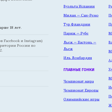
Вуэльта Испании
Р
Милан — Сан-Ремо
П
Тур Фландрии
П
рше 18 лет.
Париж — Рубе
М
 Facebook и Instagram)
Льеж — Бастонь —
В
рритории России по
Льеж
2.
М
Иль Ломбардия
А
Х
ГЛАВНЫЕ ГОНКИ
М
Чемпионат мира
И
Чемпионат Европы
П
Олимпийские игры
Ж