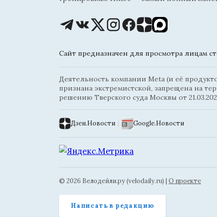
Сайт предназначен для просмотра лицам ста
Деятельность компании Meta (и её продуктов
признана экстремистской, запрещена на те
решению Тверского суда Москвы от 21.03.202
Дзен.Новости
|
Google.Новости
© 2026 Велодейли.ру (velodaily.ru) |
О проекте
Написать в редакцию