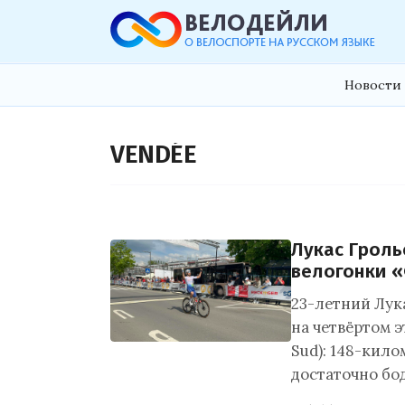
Новости 
VENDÉE
Лукас Гроль
велогонки 
23-летний Лук
на четвёртом 
Sud): 148-кил
достаточно бо