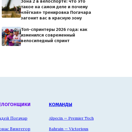
Зона 2 в велоспорте: что это
такое на самом деле и почему
«лёгкая» тренировка Погачара
загонит вас в красную зону
Топ-спринтеры 2026 года: как
изменился современный
велосипедный спринт
ЕЛОГОНЩИКИ
КОМАНДЫ
адей Погачар
Alpecin — Premier Tech
онас Вингегор
Bahrain — Victorious