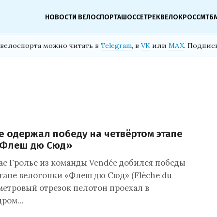
НОВОСТИ ВЕЛОСПОРТА
ШОССЕ
ТРЕК
ВЕЛОКРОСС
МТБ
велоспорта можно читать в
Telegram
, в
VK
или
MAX
. Подпис
е одержал победу на четвёртом этапе
«Флеш дю Сюд»
ас Гролье из команды Vendée добился победы
этапе велогонки «Флеш дю Сюд» (Flèche du
ометровый отрезок пелотон проехал в
дром…