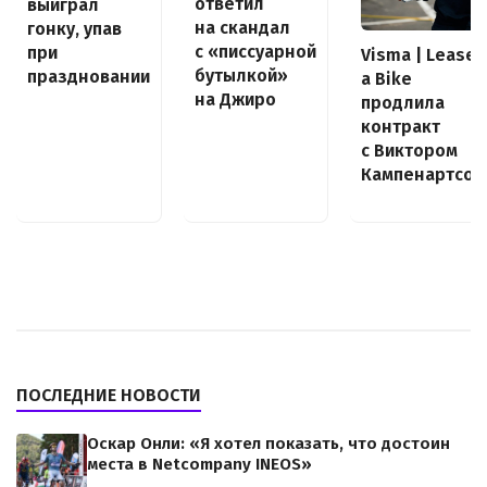
ответил
выиграл
на скандал
гонку, упав
с «писсуарной
при
Visma | Lease
бутылкой»
праздновании
a Bike
на Джиро
продлила
контракт
с Виктором
Кампенартсом
ПОСЛЕДНИЕ НОВОСТИ
Оскар Онли: «Я хотел показать, что достоин
места в Netcompany INEOS»