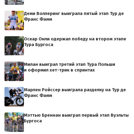
Деми Воллеринг выиграла пятый этап Тур де
Франс Фамм
Оскар Онли одержал победу на втором этапе
Тура Бургоса
Милан выиграл третий этап Тура Польши
и оформил хет-трик в спринтах
Марлен Ройссер выиграла разделку на Тур де
Франс Фамм
Мэттью Бреннан выиграл первый этап Вуэльты
Бургоса