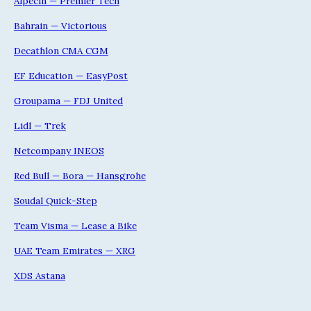
Alpecin — Premier Tech
Bahrain — Victorious
Decathlon CMA CGM
EF Education — EasyPost
Groupama — FDJ United
Lidl — Trek
Netcompany INEOS
Red Bull — Bora — Hansgrohe
Soudal Quick-Step
Team Visma — Lease a Bike
UAE Team Emirates — XRG
XDS Astana