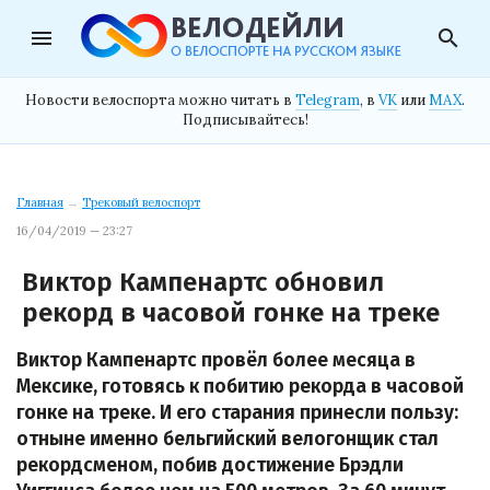
menu
search
Новости велоспорта можно читать в
Telegram
, в
VK
или
MAX
.
Подписывайтесь!
Главная
→
Трековый велоспорт
16/04/2019 — 23:27
Виктор Кампенартс обновил
рекорд в часовой гонке на треке
Виктор Кампенартс провёл более месяца в
Мексике, готовясь к побитию рекорда в часовой
гонке на треке. И его старания принесли пользу:
отныне именно бельгийский велогонщик стал
рекордсменом, побив достижение Брэдли