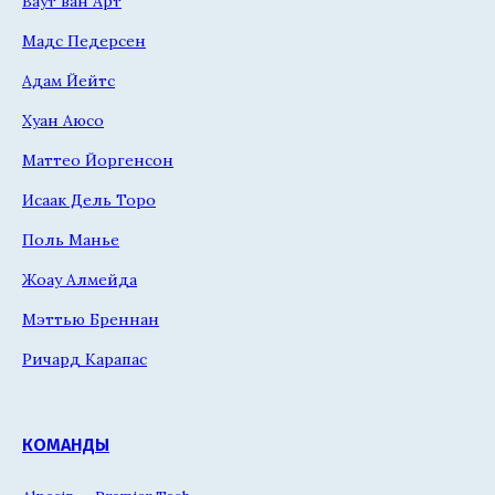
Ваут ван Арт
Мадс Педерсен
Адам Йейтс
Хуан Аюсо
Маттео Йоргенсон
Исаак Дель Торо
Поль Манье
Жоау Алмейда
Мэттью Бреннан
Ричард Карапас
КОМАНДЫ