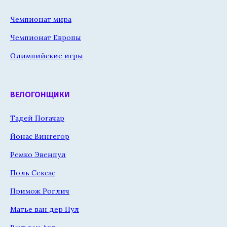
Чемпионат мира
Чемпионат Европы
Олимпийские игры
ВЕЛОГОНЩИКИ
Тадей Погачар
Йонас Вингегор
Ремко Эвенпул
Поль Сексас
Примож Роглич
Матье ван дер Пул