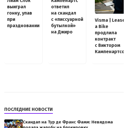
Кампенартс
Лиам Слок
ответил
выиграл
на скандал
гонку, упав
с «писсуарной
при
Visma | Lease
бутылкой»
праздновании
a Bike
на Джиро
продлила
контракт
с Виктором
Кампенартсом
ПОСЛЕДНИЕ НОВОСТИ
Скандал на Тур де Франс Фамм: Невядома
подала жалобу на блокировку