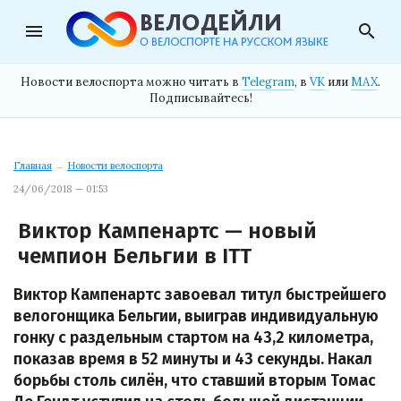
menu
search
Новости велоспорта можно читать в
Telegram
, в
VK
или
MAX
.
Подписывайтесь!
Главная
→
Новости велоспорта
24/06/2018 — 01:53
Виктор Кампенартс — новый
чемпион Бельгии в ITT
Виктор Кампенартс завоевал титул быстрейшего
велогонщика Бельгии, выиграв индивидуальную
гонку с раздельным стартом на 43,2 километра,
показав время в 52 минуты и 43 секунды. Накал
борьбы столь силён, что ставший вторым Томас