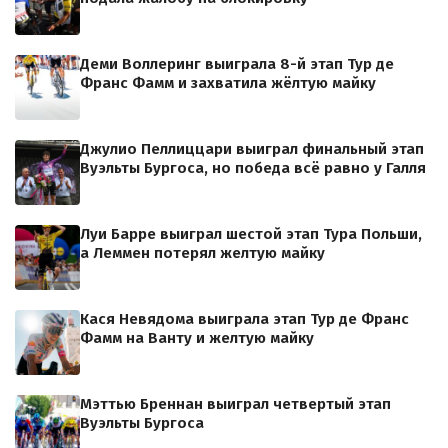
Деми Воллеринг выиграла 8-й этап Тур де
Франс Фамм и захватила жёлтую майку
Джулио Пеллиццари выиграл финальный этап
Вуэльты Бургоса, но победа всё равно у Галля
Луи Барре выиграл шестой этап Тура Польши,
а Леммен потерял желтую майку
Кася Невядома выиграла этап Тур де Франс
Фамм на Ванту и желтую майку
Мэттью Бреннан выиграл четвертый этап
Вуэльты Бургоса