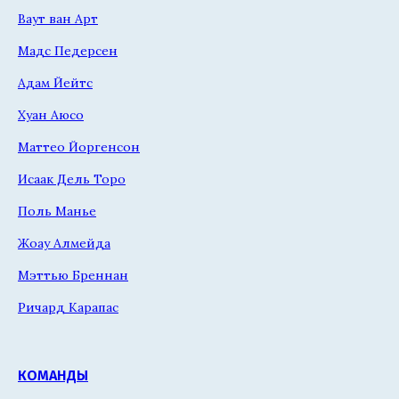
Ваут ван Арт
Мадс Педерсен
Адам Йейтс
Хуан Аюсо
Маттео Йоргенсон
Исаак Дель Торо
Поль Манье
Жоау Алмейда
Мэттью Бреннан
Ричард Карапас
КОМАНДЫ