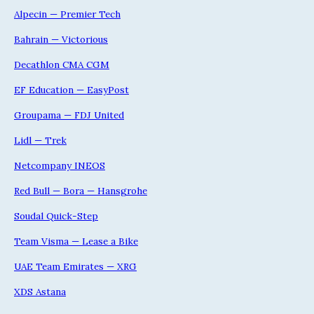
Alpecin — Premier Tech
Bahrain — Victorious
Decathlon CMA CGM
EF Education — EasyPost
Groupama — FDJ United
Lidl — Trek
Netcompany INEOS
Red Bull — Bora — Hansgrohe
Soudal Quick-Step
Team Visma — Lease a Bike
UAE Team Emirates — XRG
XDS Astana