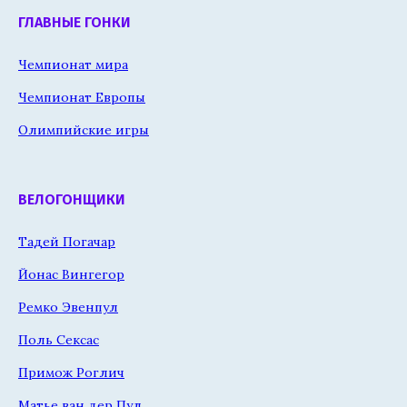
ГЛАВНЫЕ ГОНКИ
Чемпионат мира
Чемпионат Европы
Олимпийские игры
ВЕЛОГОНЩИКИ
Тадей Погачар
Йонас Вингегор
Ремко Эвенпул
Поль Сексас
Примож Роглич
Матье ван дер Пул