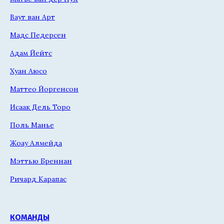
Ваут ван Арт
Мадс Педерсен
Адам Йейтс
Хуан Аюсо
Маттео Йоргенсон
Исаак Дель Торо
Поль Манье
Жоау Алмейда
Мэттью Бреннан
Ричард Карапас
КОМАНДЫ