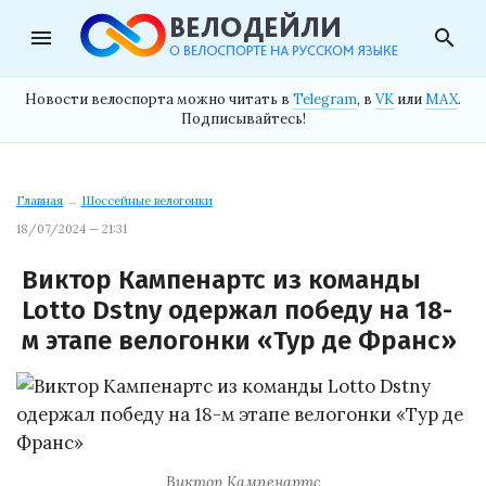
menu
search
Новости велоспорта можно читать в
Telegram
, в
VK
или
MAX
.
Подписывайтесь!
Главная
→
Шоссейные велогонки
18/07/2024 — 21:31
Виктор Кампенартс из команды
Lotto Dstny одержал победу на 18-
м этапе велогонки «Тур де Франс»
Виктор Кампенартс