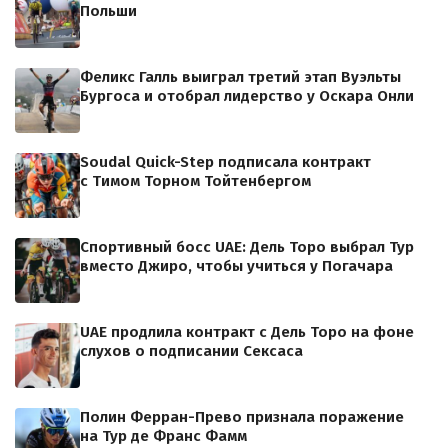
Польши
Феликс Галль выиграл третий этап Вуэльты
Бургоса и отобрал лидерство у Оскара Онли
Soudal Quick-Step подписала контракт
с Тимом Торном Тойтенбергом
Спортивный босс UAE: Дель Торо выбрал Тур
вместо Джиро, чтобы учиться у Погачара
UAE продлила контракт с Дель Торо на фоне
слухов о подписании Сексаса
Полин Ферран-Прево признала поражение
на Тур де Франс Фамм