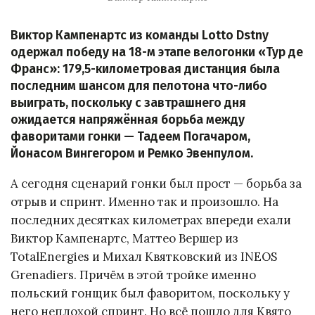
Виктор Кампенартс из команды Lotto Dstny
одержал победу на 18-м этапе велогонки «Тур де
Франс»: 179,5-километровая дистанция была
последним шансом для пелотона что-либо
выиграть, поскольку с завтрашнего дня
ожидается напряжённая борьба между
фаворитами гонки — Тадеем Погачаром,
Йонасом Вингегором и Ремко Эвенпулом.
А сегодня сценарий гонки был прост — борьба за
отрыв и спринт. Именно так и произошло. На
последних десятках километрах впереди ехали
Виктор Кампенартс, Маттео Вершер из
TotalEnergies и Михал Квятковский из INEOS
Grenadiers. Причём в этой тройке именно
польский гонщик был фаворитом, поскольку у
него неплохой спринт. Но всё пошло для Квято