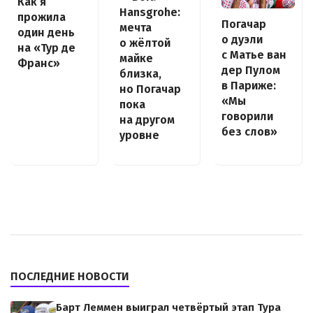
Как я
Hansgrohe:
прожила
Погачар
мечта
один день
о дуэли
о жёлтой
на «Тур де
с Матье ван
майке
Франс»
дер Пулом
близка,
в Париже:
но Погачар
«Мы
пока
говорили
на другом
без слов»
уровне
ПОСЛЕДНИЕ НОВОСТИ
Барт Леммен выиграл четвёртый этап Тура