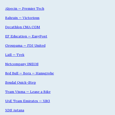
Alpecin — Premier Tech
Bahrain — Victorious
Decathlon CMA CGM
EF Education — EasyPost
Groupama — FDJ United
Lidl — Trek
Netcompany INEOS
Red Bull — Bora — Hansgrohe
Soudal Quick-Step
Team Visma — Lease a Bike
UAE Team Emirates — XRG
XDS Astana