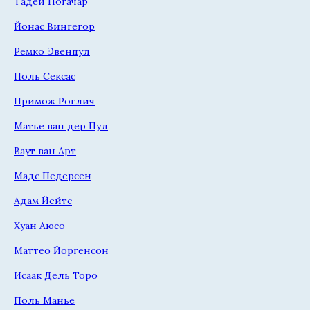
Тадей Погачар
Йонас Вингегор
Ремко Эвенпул
Поль Сексас
Примож Роглич
Матье ван дер Пул
Ваут ван Арт
Мадс Педерсен
Адам Йейтс
Хуан Аюсо
Маттео Йоргенсон
Исаак Дель Торо
Поль Манье