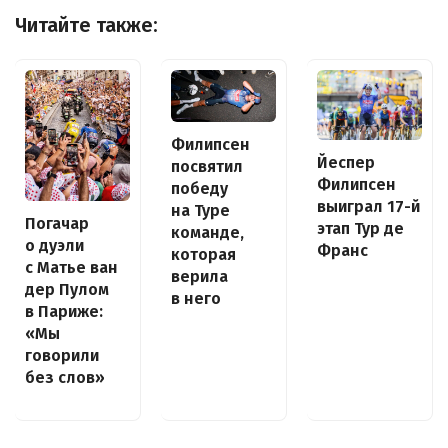
Читайте также:
Филипсен
Йеспер
посвятил
Филипсен
победу
выиграл 17-й
на Туре
Погачар
этап Тур де
команде,
о дуэли
Франс
которая
с Матье ван
верила
дер Пулом
в него
в Париже:
«Мы
говорили
без слов»