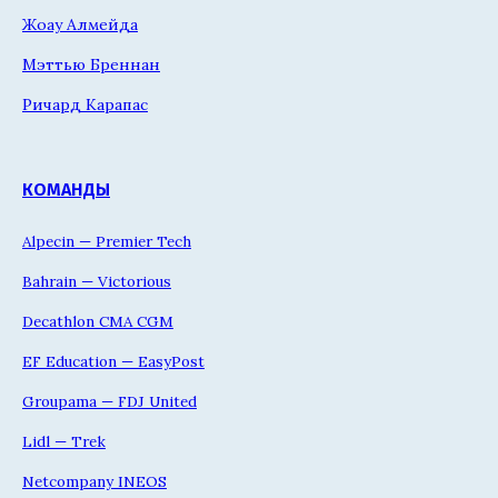
Жоау Алмейда
Мэттью Бреннан
Ричард Карапас
КОМАНДЫ
Alpecin — Premier Tech
Bahrain — Victorious
Decathlon CMA CGM
EF Education — EasyPost
Groupama — FDJ United
Lidl — Trek
Netcompany INEOS