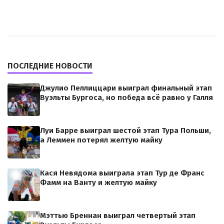
ПОСЛЕДНИЕ НОВОСТИ
Джулио Пеллиццари выиграл финальный этап
Вуэльты Бургоса, но победа всё равно у Галля
Луи Барре выиграл шестой этап Тура Польши,
а Леммен потерял желтую майку
Кася Невядома выиграла этап Тур де Франс
Фамм на Ванту и желтую майку
Мэттью Бреннан выиграл четвертый этап