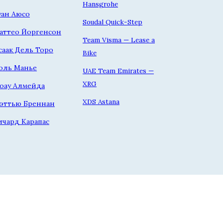
Hansgrohe
уан Аюсо
Soudal Quick-Step
аттео Йоргенсон
Team Visma — Lease a
саак Дель Торо
Bike
оль Манье
UAE Team Emirates —
XRG
оау Алмейда
XDS Astana
эттью Бреннан
ичард Карапас