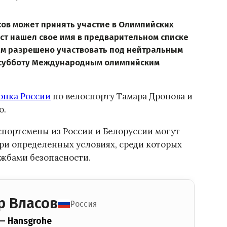
ов может принять участие в Олимпийских
ист нашел свое имя в предварительном списке
ым разрешено участвовать под нейтральным
у субботу Международным олимпийским
онка России
по велоспорту Тамара Дронова и
о.
спортсмены из России и Белоруссии могут
ри определенных условиях, среди которых
ужбами безопасности.
р Власов
Россия
 — Hansgrohe