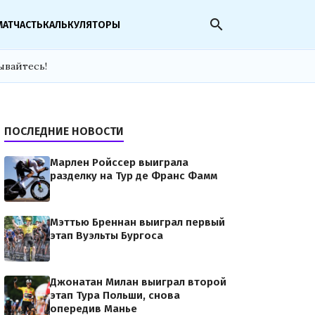
search
МАТЧАСТЬ
КАЛЬКУЛЯТОРЫ
ывайтесь!
ПОСЛЕДНИЕ НОВОСТИ
Марлен Ройссер выиграла
разделку на Тур де Франс Фамм
Мэттью Бреннан выиграл первый
этап Вуэльты Бургоса
Джонатан Милан выиграл второй
этап Тура Польши, снова
опередив Манье