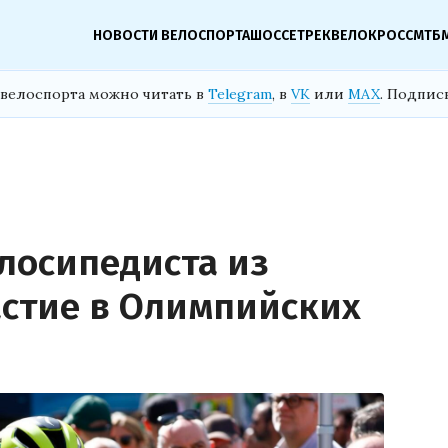
НОВОСТИ ВЕЛОСПОРТА
ШОССЕ
ТРЕК
ВЕЛОКРОСС
МТБ
велоспорта можно читать в
Telegram
, в
VK
или
MAX
. Подпис
лосипедиста из
астие в Олимпийских