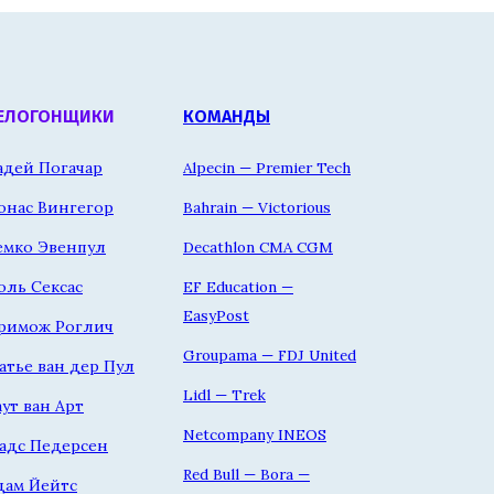
ЕЛОГОНЩИКИ
КОМАНДЫ
адей Погачар
Alpecin — Premier Tech
онас Вингегор
Bahrain — Victorious
емко Эвенпул
Decathlon CMA CGM
оль Сексас
EF Education —
EasyPost
римож Роглич
Groupama — FDJ United
атье ван дер Пул
Lidl — Trek
аут ван Арт
Netcompany INEOS
адс Педерсен
Red Bull — Bora —
дам Йейтс