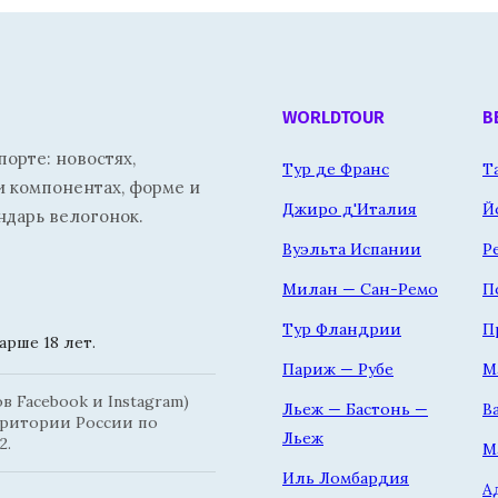
WORLDTOUR
В
орте: новостях,
Тур де Франс
Т
и компонентах, форме и
Джиро д'Италия
Й
ндарь велогонок.
Вуэльта Испании
Р
Милан — Сан-Ремо
П
Тур Фландрии
П
рше 18 лет.
Париж — Рубе
М
 Facebook и Instagram)
Льеж — Бастонь —
В
рритории России по
Льеж
2.
М
Иль Ломбардия
А