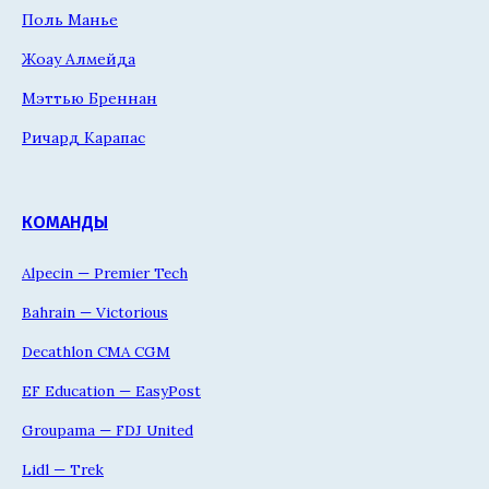
Поль Манье
Жоау Алмейда
Мэттью Бреннан
Ричард Карапас
КОМАНДЫ
Alpecin — Premier Tech
Bahrain — Victorious
Decathlon CMA CGM
EF Education — EasyPost
Groupama — FDJ United
Lidl — Trek