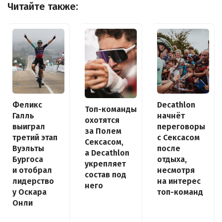
Читайте также:
Decathlon
Феликс
Топ-команды
начнёт
Галль
охотятся
переговоры
выиграл
за Полем
с Сексасом
третий этап
Сексасом,
после
Вуэльты
а Decathlon
отдыха,
Бургоса
укрепляет
несмотря
и отобрал
состав под
на интерес
лидерство
него
топ-команд
у Оскара
Онли