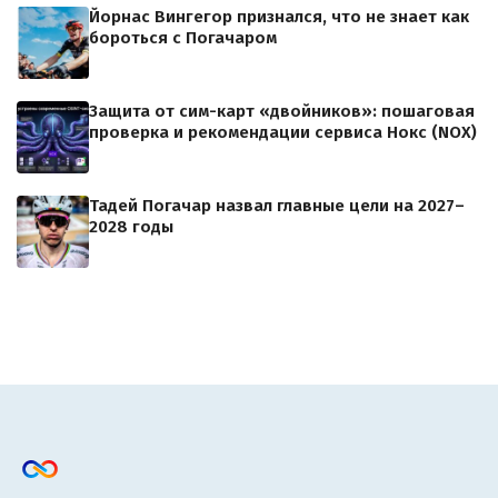
Йорнас Вингегор признался, что не знает как
бороться с Погачаром
Защита от сим-карт «двойников»: пошаговая
проверка и рекомендации сервиса Нокс (NOX)
Тадей Погачар назвал главные цели на 2027–
2028 годы