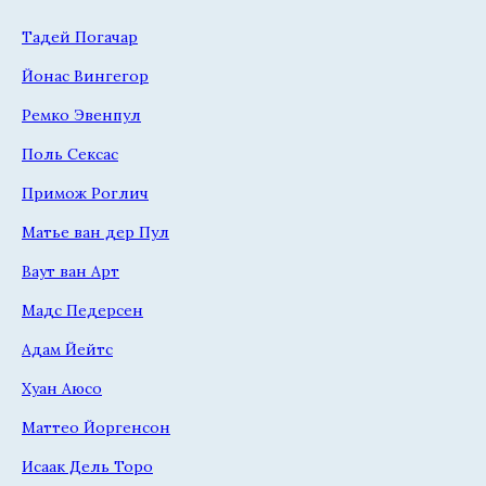
Тадей Погачар
Йонас Вингегор
Ремко Эвенпул
Поль Сексас
Примож Роглич
Матье ван дер Пул
Ваут ван Арт
Мадс Педерсен
Адам Йейтс
Хуан Аюсо
Маттео Йоргенсон
Исаак Дель Торо