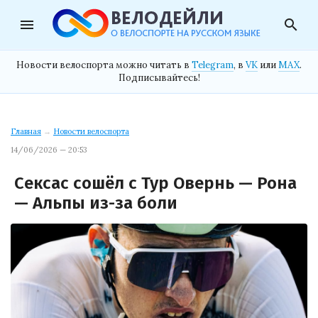
menu
search
Новости велоспорта можно читать в
Telegram
, в
VK
или
MAX
.
Подписывайтесь!
Главная
→
Новости велоспорта
14/06/2026 — 20:53
Сексас сошёл с Тур Овернь — Рона
— Альпы из-за боли