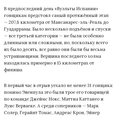
В предпоследний день «Вуэльты Испании»
гонщикам предстоял самый протяжённый этап
— 207,8 километра от Мансанарес-эль-Реаль до
Гуадаррамы. Было несколько подъёмов и спуски
— все третьей категории — не были особенно
длинными или сложными, но, поскольку всего
их было десять, все равно они были бы весьма
устрашающими. Вершина последнего холма
находилась примерно в 15 километрах от
финиша.
В первый час в отрыв уехало не менее 31 гонщика:
помимо Эвенпула это были трое его товарищей
по команде Джеймс Нокс, Маттиа Каттанео и
Луис Верваеке. А среди соперников — Марк
Солер, Герайнт Томас, Андреас Крон, Эйнер