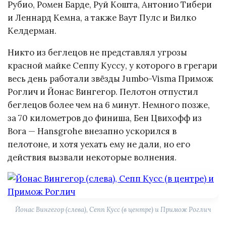
Рубио, Ромен Барде, Руй Кошта, Антонио Тибери
и Леннард Кемна, а также Ваут Пулс и Вилко
Келдерман.
Никто из беглецов не представлял угрозы
красной майке Сеппу Куссу, у которого в грегари
весь день работали звёзды Jumbo-Visma Примож
Роглич и Йонас Вингегор. Пелотон отпустил
беглецов более чем на 6 минут. Немного позже,
за 70 километров до финиша, Бен Цвихофф из
Bora — Hansgrohe внезапно ускорился в
пелотоне, и хотя уехать ему не дали, но его
действия вызвали некоторые волнения.
Йонас Вингегор (слева), Сепп Кусс (в центре) и Примож Роглич