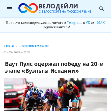
menu
search
Новости велоспорта можно читать в
Telegram
, в
VK
или
MAX
.
Подписывайтесь!
Главная
→
Шоссейные велогонки
16/09/2023 — 22:38
Ваут Пулс одержал победу на 20-м
этапе «Вуэльты Испании»