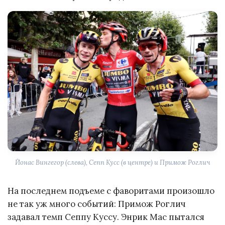
Йонас Вингегор (слева), Сепп Кусс (в центре) и Примож Роглич
На последнем подъеме с фаворитами произошло
не так уж много событий: Примож Роглич
задавал темп Сеппу Куссу. Энрик Мас пытался