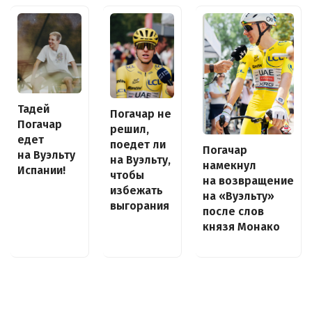
Тадей
Погачар не
Погачар
решил,
едет
поедет ли
Погачар
на Вуэльту
на Вуэльту,
намекнул
Испании!
чтобы
на возвращение
избежать
на «Вуэльту»
выгорания
после слов
князя Монако