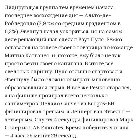
Лидирующая группа тем временем начала
последнее восхождение дня — Альто-де-
Робледондо (3,9 км со средним градиентом в
6,3%). Эвенпул начал ускоряться, но на самом
деле решающий шаг сделал Ваут Пулс. Ремко
оставался на колесе своего товарища по команде
Маттиа Каттанео, и, похоже, ему было не так
просто везти своего капитана. В итоге всё
свелось к спринту. Пулс отлично стартовал и
Эвенпулу было сложно отыграть мгновенно
образовавшийся отрыв. И всё же Ремко старался,
а на финише проиграл всего несколько
сантиметров. Пелайо Санчес из Burgos-BH
финишировал третьим, а Леннерт ван Этвельт —
четвёртым. Спустя 4 секунды финишировал Марк
Солер из UAE Emirates. Время победителя этапа
— 4 часа 59 минут 29 секунд.