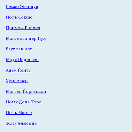
Ремко Эвенпул
Поль Сексас
Примож Роглич
Матье ван дер Пул
Ваут ван Арт
Мадс Педерсен
Адам Йейтс
Хуан Аюсо
Маттео Йоргенсон
Исаак Дель Торо
Поль Манье
Жоау Алмейда