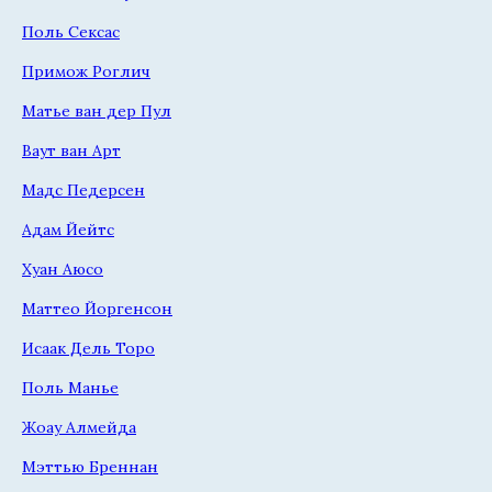
Поль Сексас
Примож Роглич
Матье ван дер Пул
Ваут ван Арт
Мадс Педерсен
Адам Йейтс
Хуан Аюсо
Маттео Йоргенсон
Исаак Дель Торо
Поль Манье
Жоау Алмейда
Мэттью Бреннан