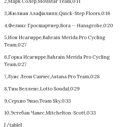
2,Марк Солер,Movistar Team,0:11
3,Жюлиан Алафилипп,Quick-Step Floors,0:16
4,Феликс Гросшартнер,Bora — Hansgrohe,0:20
5,Ион Исагирре,Bahrain Merida Pro Cycling
Team,0:27
6,Горка Исагирре,Bahrain Merida Pro Cycling
Team,0:27
7,Луис Леон Санчес,Astana Pro Team,0:28
8,Тим Велленс,Lotto Soudal,0:29
9,Серхио Энао,Team Sky,0:33
10,Эстебан Чавес,Mitchelton-Scott,0:33
[/table]