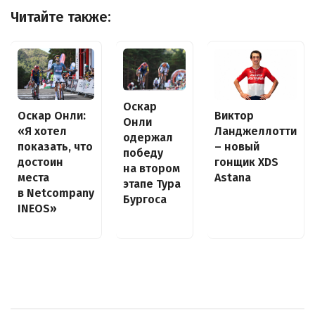
Читайте также:
Оскар
Оскар Онли:
Виктор
Онли
«Я хотел
Ланджеллотти
одержал
показать, что
– новый
победу
достоин
гонщик XDS
на втором
места
Astana
этапе Тура
в Netcompany
Бургоса
INEOS»