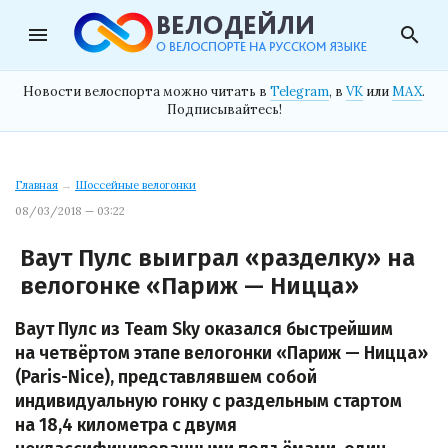
menu
search
Новости велоспорта можно читать в
Telegram
, в
VK
или
MAX
.
Подписывайтесь!
Главная
→
Шоссейные велогонки
08/03/2018 — 03:22
Ваут Пулс выиграл «разделку» на
велогонке «Париж — Ницца»
Ваут Пулс из Team Sky оказался быстрейшим
на четвёртом этапе велогонки «Париж — Ницца»
(Paris-Nice), представлявшем собой
индивидуальную гонку с раздельным стартом
на 18,4 километра с двумя