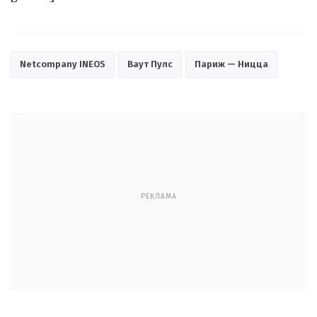
Netcompany INEOS
Ваут Пулс
Париж — Ницца
РЕКЛАМА