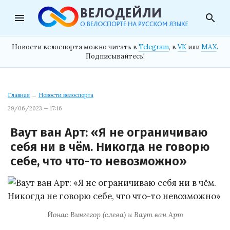
menu
search
Новости велоспорта можно читать в
Telegram
, в
VK
или
MAX
.
Подписывайтесь!
Главная
→
Новости велоспорта
29/06/2023 — 17:16
Ваут ван Арт: «Я не ограничиваю
себя ни в чём. Никогда не говорю
себе, что что-то невозможно»
Йонас Вингегор (слева) и Ваут ван Арт