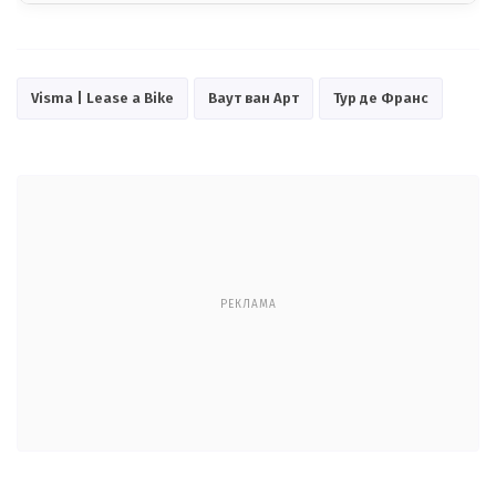
Visma | Lease a Bike
Ваут ван Арт
Тур де Франс
РЕКЛАМА