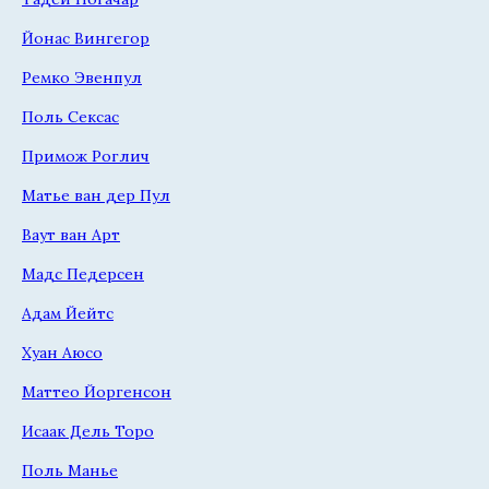
Йонас Вингегор
Ремко Эвенпул
Поль Сексас
Примож Роглич
Матье ван дер Пул
Ваут ван Арт
Мадс Педерсен
Адам Йейтс
Хуан Аюсо
Маттео Йоргенсон
Исаак Дель Торо
Поль Манье