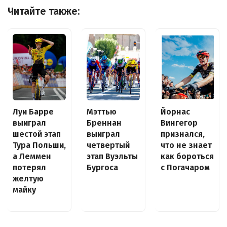
Читайте также:
Луи Барре
Йорнас
Мэттью
выиграл
Вингегор
Бреннан
шестой этап
признался,
выиграл
Тура Польши,
что не знает
четвертый
а Леммен
как бороться
этап Вуэльты
потерял
с Погачаром
Бургоса
желтую
майку