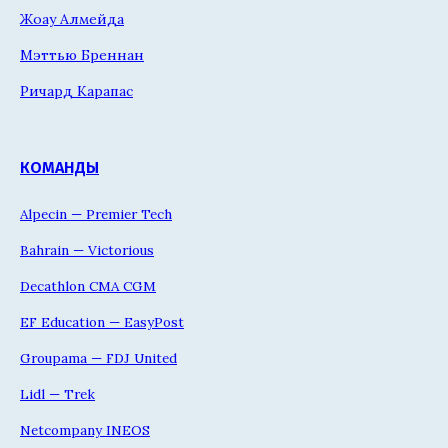
Жоау Алмейда
Мэттью Бреннан
Ричард Карапас
КОМАНДЫ
Alpecin — Premier Tech
Bahrain — Victorious
Decathlon CMA CGM
EF Education — EasyPost
Groupama — FDJ United
Lidl — Trek
Netcompany INEOS