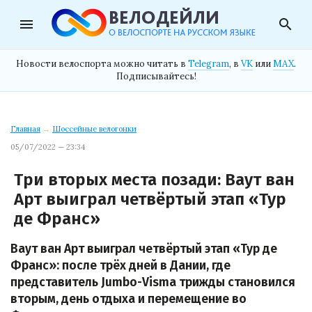
menu
search
Новости велоспорта можно читать в
Telegram
, в
VK
или
MAX
.
Подписывайтесь!
Главная
→
Шоссейные велогонки
05/07/2022 — 23:34
Три вторых места позади: Ваут ван
Арт выиграл четвёртый этап «Тур
де Франс»
Ваут ван Арт выиграл четвёртый этап «Тур де
Франс»: после трёх дней в Дании, где
представитель Jumbo-Visma трижды становился
вторым, день отдыха и перемещение во