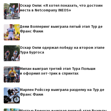
Оскар Онли: «Я хотел показать, что достоин
места в Netcompany INEOS»
Деми Воллеринг выиграла пятый этап Тур де
Франс Фамм
Оскар Онли одержал победу на втором этапе
Тура Бургоса
Милан выиграл третий этап Тура Польши
и оформил хет-трик в спринтах
Марлен Ройссер выиграла разделку на Тур де
Франс Фамм
Мэттью Бреннан выиграл первый этап Вуэльты