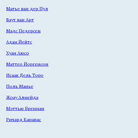
Матье ван дер Пул
Ваут ван Арт
Мадс Педерсен
Адам Йейтс
Хуан Аюсо
Маттео Йоргенсон
Исаак Дель Торо
Поль Манье
Жоау Алмейда
Мэттью Бреннан
Ричард Карапас