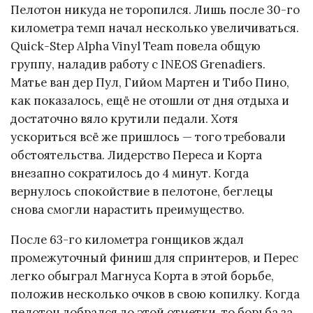
Пелотон никуда не торопился. Лишь после 30-го
километра темп начал несколько увеличиваться.
Quick-Step Alpha Vinyl Team повела общую
группу, наладив работу с INEOS Grenadiers.
Матье ван дер Пул, Гийом Мартен и Тибо Пино,
как показалось, ещё не отошли от дня отдыха и
достаточно вяло крутили педали. Хотя
ускориться всё же пришлось — того требовали
обстоятельства. Лидерство Переса и Корта
внезапно сократилось до 4 минут. Когда
вернулось спокойствие в пелотоне, беглецы
снова смогли нарастить преимущество.
После 63-го километра гонщиков ждал
промежуточный финиш для спринтеров, и Перес
легко обыграл Магнуса Корта в этой борьбе,
положив несколько очков в свою копилку. Когда
пелотон добрался до этой отметки, то борьба за