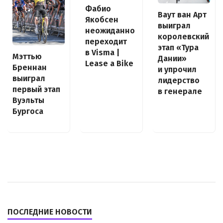
Фабио
Ваут ван Арт
Якобсен
выиграл
неожиданно
королевский
переходит
этап «Тура
в Visma |
Мэттью
Дании»
Lease a Bike
Бреннан
и упрочил
выиграл
лидерство
первый этап
в генерале
Вуэльты
Бургоса
ПОСЛЕДНИЕ НОВОСТИ