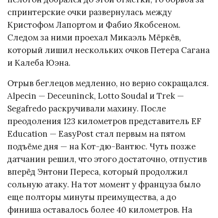
спринтерские очки развернулась между
Кристофом Лапортом и Фабио Якобсеном.
Следом за ними проехал Микаэль Мёркёв,
который лишил нескольких очков Петера Сагана
и Калеба Юэна.
Отрыв беглецов медленно, но верно сокращался.
Alpecin — Deceuninck, Lotto Soudal и Trek —
Segafredo раскручивали махину. После
преодоления 123 километров представитель EF
Education — EasyPost стал первым на пятом
подъёме дня — на Кот-дю-Вантюс. Чуть позже
датчанин решил, что этого достаточно, отпустив
вперёд Энтони Переса, который продолжил
сольную атаку. На тот момент у француза было
еще полторы минуты преимущества, а до
финиша оставалось более 40 километров. На