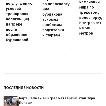
чемпионки
по улучшению
по велоспорту
мира по
условий
Яна
трековому
тренировок
Бурлакова
велоспорту,
велогонщиц
вскрыла
выиграв гит
на треке
проблемы
на 500
после
подготовки
метров
обращения
к стартам
Бурлаковой
ПОСЛЕДНИЕ НОВОСТИ
Барт Леммен выиграл четвёртый этап Тура
Польши