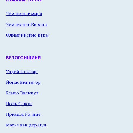
Чемпионат мира
Чемпионат Европы
Олимпийские игры
ВЕЛОГОНЩИКИ
Тадей Погачар
Йонас Вингегор
Ремко Эвенпул
Поль Сексас
Примож Роглич
Матье ван дер Пул