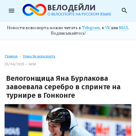
menu
search
Новости велоспорта можно читать в
Telegram
, в
VK
или
MAX
.
Подписывайтесь!
Главная
→
Новости велоспорта
25/04/2025 — 14:50
Велогонщица Яна Бурлакова
завоевала серебро в спринте на
турнире в Гонконге