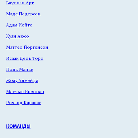
Ваут ван Арт
Мадс Педерсен
Адам Йейтс
Хуан Аюсо
Маттео Йоргенсон
Исаак Дель Торо
Поль Манье
Жоау Алмейда
Мэттью Бреннан
Ричард Карапас
КОМАНДЫ