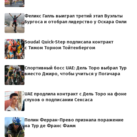
Феликс Галль выиграл третий этап Вуэльты
Бургоса и отобрал лидерство у Оскара Онли
Soudal Quick-Step подписала контракт
с Тимом Торном Тойтенбергом
Спортивный босс UAE: Дель Торо выбрал Тур
вместо Джиро, чтобы учиться у Погачара
UAE продлила контракт с Дель Торо на фоне
слухов о подписании Сексаса
Полин Ферран-Прево признала поражение
на Тур де Франс Фамм