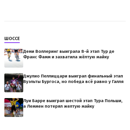
ШОССЕ
Деми Воллеринг выиграла 8-й этап Тур де
Франс Фамм и захватила жёлтую майку
Джулио Пеллиццари выиграл финальный этап
Вуэльты Бургоса, но победа всё равно у Галля
Луи Барре выиграл шестой этап Тура Польши,
а Леммен потерял желтую майку