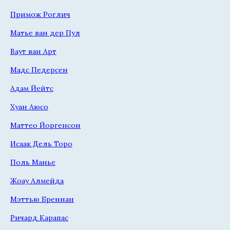
Примож Роглич
Матье ван дер Пул
Ваут ван Арт
Мадс Педерсен
Адам Йейтс
Хуан Аюсо
Маттео Йоргенсон
Исаак Дель Торо
Поль Манье
Жоау Алмейда
Мэттью Бреннан
Ричард Карапас