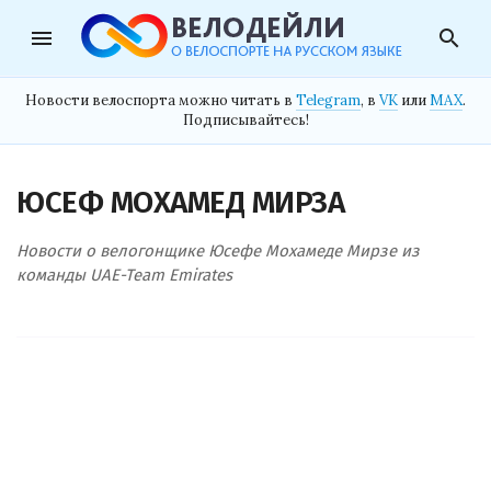
menu
search
Новости велоспорта можно читать в
Telegram
, в
VK
или
MAX
.
Подписывайтесь!
ЮСЕФ МОХАМЕД МИРЗА
Новости о велогонщике Юсефе Мохамеде Мирзе из
команды UAE-Team Emirates