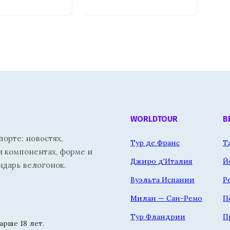
WORLDTOUR
В
орте: новостях,
Тур де Франс
Т
и компонентах, форме и
Джиро д'Италия
Й
ндарь велогонок.
Вуэльта Испании
Р
Милан — Сан-Ремо
П
Тур Фландрии
П
рше 18 лет.