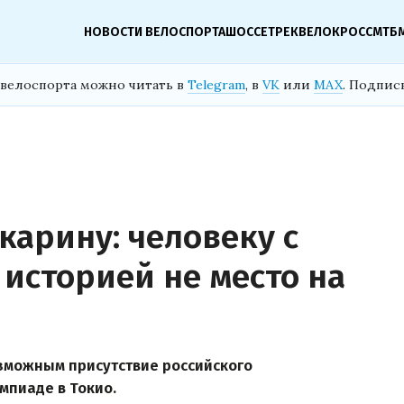
НОВОСТИ ВЕЛОСПОРТА
ШОССЕ
ТРЕК
ВЕЛОКРОСС
МТБ
велоспорта можно читать в
Telegram
, в
VK
или
MAX
. Подпис
карину: человеку с
историей не место на
озможным присутствие российского
мпиаде в Токио.