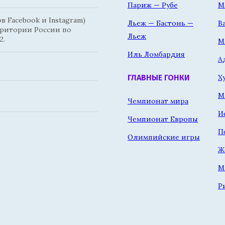
Париж — Рубе
М
 Facebook и Instagram)
Льеж — Бастонь —
В
рритории России по
Льеж
2.
М
Иль Ломбардия
А
Х
ГЛАВНЫЕ ГОНКИ
М
Чемпионат мира
И
Чемпионат Европы
П
Олимпийские игры
Ж
М
Р