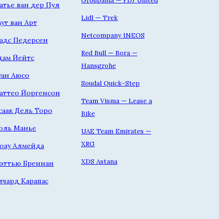
атье ван дер Пул
Lidl — Trek
аут ван Арт
Netcompany INEOS
адс Педерсен
Red Bull — Bora —
дам Йейтс
Hansgrohe
уан Аюсо
Soudal Quick-Step
аттео Йоргенсон
Team Visma — Lease a
саак Дель Торо
Bike
оль Манье
UAE Team Emirates —
XRG
оау Алмейда
XDS Astana
эттью Бреннан
ичард Карапас