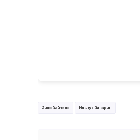
Зико Вайтенс
Ильнур Закарин