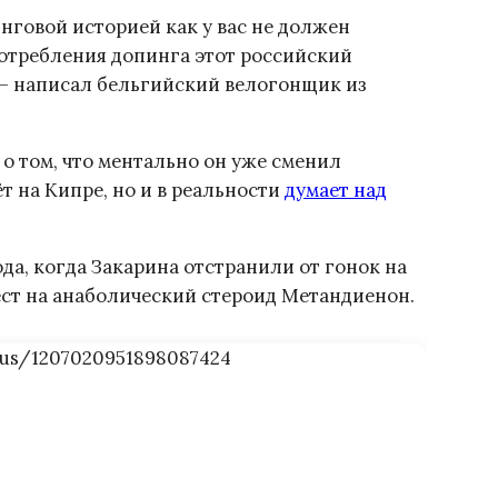
нговой историей как у вас не должен
потребления допинга этот российский
 — написал бельгийский велогонщик из
 о том, что ментально он уже сменил
т на Кипре, но и в реальности
думает над
да, когда Закарина отстранили от гонок на
ест на анаболический стероид Метандиенон.
tus/1207020951898087424