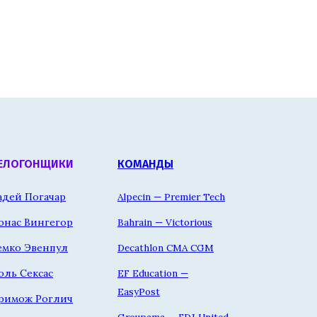
ЕЛОГОНЩИКИ
КОМАНДЫ
адей Погачар
Alpecin — Premier Tech
онас Вингегор
Bahrain — Victorious
емко Эвенпул
Decathlon CMA CGM
оль Сексас
EF Education —
EasyPost
римож Роглич
Groupama — FDJ United