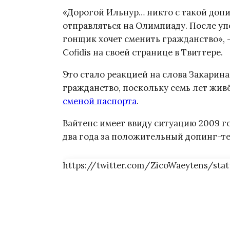
«Дорогой Ильнур… никто с такой допи
отправляться на Олимпиаду. После у
гонщик хочет сменить гражданство»,
Cofidis на своей странице в Твиттере.
Это стало реакцией на слова Закарина
гражданство, поскольку семь лет живё
сменой паспорта
.
Вайтенс имеет ввиду ситуацию 2009 го
два года за положительный допинг-т
https://twitter.com/ZicoWaeytens/sta