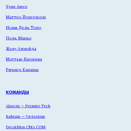
Хуан Аюсо
Маттео Йоргенсон
Исаак Дель Торо
Поль Манье
Жоау Алмейда
Мэттью Бреннан
Ричард Карапас
КОМАНДЫ
Alpecin — Premier Tech
Bahrain — Victorious
Decathlon CMA CGM