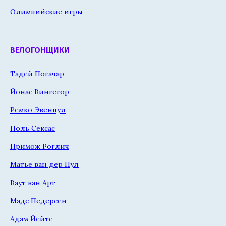
Олимпийские игры
ВЕЛОГОНЩИКИ
Тадей Погачар
Йонас Вингегор
Ремко Эвенпул
Поль Сексас
Примож Роглич
Матье ван дер Пул
Ваут ван Арт
Мадс Педерсен
Адам Йейтс