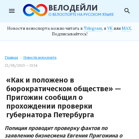
menu
search
Новости велоспорта можно читать в
Telegram
, в
VK
или
MAX
.
Подписывайтесь!
Главная
→
Новости велоспорта
23/05/2023 — 21:34
«Как и положено в
бюрократическом обществе» —
Пригожин сообщил о
прохождении проверки
губернатора Петербурга
Полиция проводит проверку фактов по
заявлению бизнесмена Евгения Пригожина о