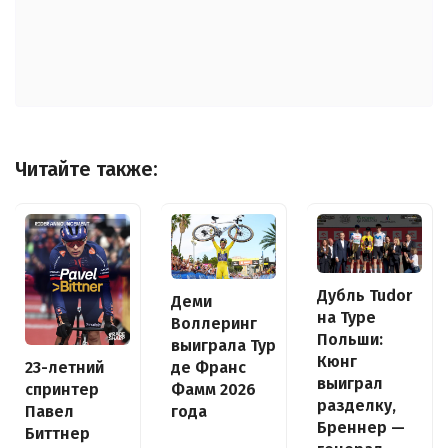
Читайте также:
Дубль Tudor
Деми
на Туре
Воллеринг
Польши:
выиграла Тур
Кюнг
де Франс
23-летний
выиграл
Фамм 2026
спринтер
разделку,
года
Павел
Бреннер —
Биттнер