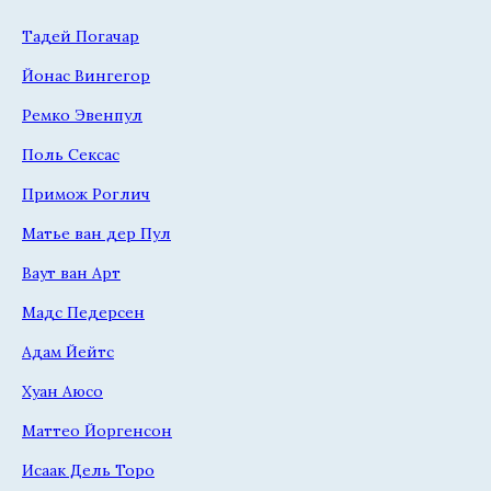
Тадей Погачар
Йонас Вингегор
Ремко Эвенпул
Поль Сексас
Примож Роглич
Матье ван дер Пул
Ваут ван Арт
Мадс Педерсен
Адам Йейтс
Хуан Аюсо
Маттео Йоргенсон
Исаак Дель Торо