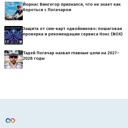
Йорнас Вингегор признался, что не знает как
бороться с Погачаром
Защита от сим-карт «двойников»: пошаговая
проверка и рекомендации сервиса Нокс (NOX)
Тадей Погачар назвал главные цели на 2027–
2028 годы