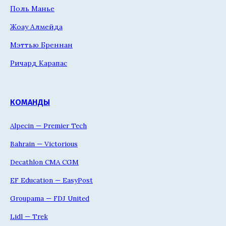
Поль Манье
Жоау Алмейда
Мэттью Бреннан
Ричард Карапас
КОМАНДЫ
Alpecin — Premier Tech
Bahrain — Victorious
Decathlon CMA CGM
EF Education — EasyPost
Groupama — FDJ United
Lidl — Trek