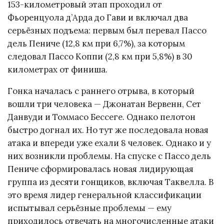
153-километровый этап проходил от
Фьоренцуола д’Арда до Гави и включал два
серьёзных подъема: первым был перевал Пассо
дель Пениче (12,8 км при 6,7%), за которым
следовал Пассо Коппи (2,8 км при 5,8%) в 30
километрах от финиша.
Гонка началась с раннего отрыва, в который
вошли три человека — Джонатан Вервенн, Сет
Данвуди и Томмасо Бессеге. Однако пелотон
быстро догнал их. Но тут же последовала новая
атака и впереди уже ехали 8 человек. Однако и у
них возникли проблемы. На спуске с Пассо дель
Пениче сформировалась новая лидирующая
группа из десяти гонщиков, включая Таквелла. В
это время лидер генеральной классификации
испытывал серьёзные проблемы — ему
приходилось отвечать на многочисленные атаки