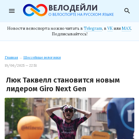
menu
search
Новости велоспорта можно читать в
Telegram
, в
VK
или
MAX
.
Подписывайтесь!
Главная
→
Шоссейные велогонки
19/06/2025 — 22:51
Люк Таквелл становится новым
лидером Giro Next Gen