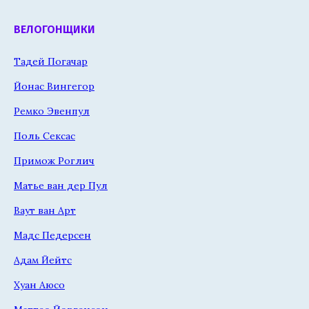
ВЕЛОГОНЩИКИ
Тадей Погачар
Йонас Вингегор
Ремко Эвенпул
Поль Сексас
Примож Роглич
Матье ван дер Пул
Ваут ван Арт
Мадс Педерсен
Адам Йейтс
Хуан Аюсо