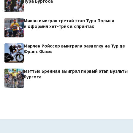
Тура Бургоса
Милан выиграл третий этап Тура Польши
и оформил хет-трик в спринтах
Марлен Ройссер выиграла разделку на Тур де
Франс Фамм
Мэттью Бреннан выиграл первый этап Вуэльты
Бургоса