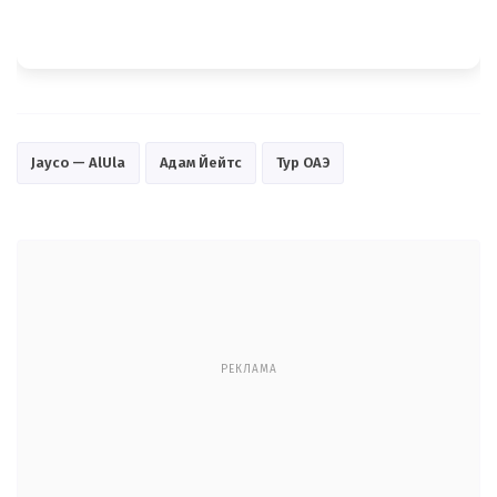
Jayco — AlUla
Адам Йейтс
Тур ОАЭ
РЕКЛАМА