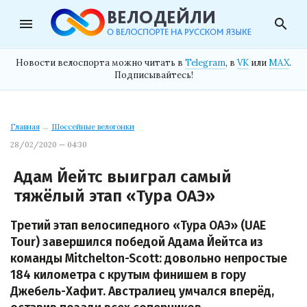
menu
search
Новости велоспорта можно читать в
Telegram
, в
VK
или
MAX
.
Подписывайтесь!
Главная
→
Шоссейные велогонки
28/02/2020 — 04:30
Адам Йейтс выиграл самый
тяжёлый этап «Тура ОАЭ»
Третий этап велосипедного «Тура ОАЭ» (UAE
Tour) завершился победой Адама Йейтса из
команды Mitchelton-Scott: довольно непростые
184 километра с крутым финишем в гору
Джебель-Хафит. Австралиец умчался вперёд,