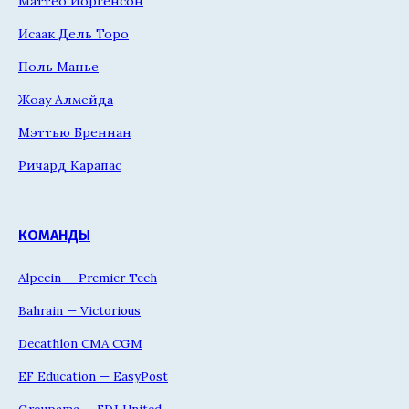
Маттео Йоргенсон
Исаак Дель Торо
Поль Манье
Жоау Алмейда
Мэттью Бреннан
Ричард Карапас
КОМАНДЫ
Alpecin — Premier Tech
Bahrain — Victorious
Decathlon CMA CGM
EF Education — EasyPost
Groupama — FDJ United