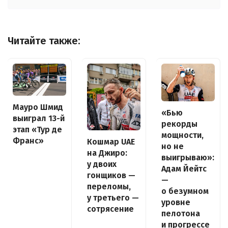
Читайте также:
Мауро Шмид
«Бью
выиграл 13-й
рекорды
этап «Тур де
мощности,
Франс»
Кошмар UAE
но не
на Джиро:
выигрываю»:
у двоих
Адам Йейтс
гонщиков —
—
переломы,
о безумном
у третьего —
уровне
сотрясение
пелотона
и прогрессе