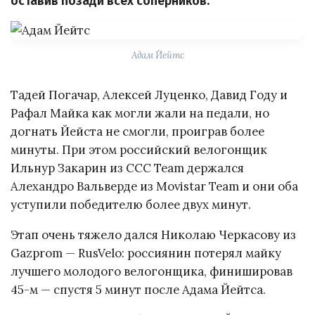
оставив позади всех соперников.
Адам Йейтс
Тадей Погачар, Алексей Луценко, Давид Году и
Рафал Майка как могли жали на педали, но
догнать Йейста не смогли, проиграв более
минуты. При этом российский велогонщик
Ильнур Закарин из CCC Team держался
Алехандро Вальверде из Movistar Team и они оба
уступили победителю более двух минут.
Этап очень тяжело дался Николаю Черкасову из
Gazprom — RusVelo: россиянин потерял майку
лучшего молодого велогонщика, финишировав
45-м — спустя 5 минут после Адама Йейтса.