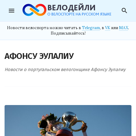
menu
search
Новости велоспорта можно читать в
Telegram
, в
VK
или
MAX
.
Подписывайтесь!
АФОНСУ ЭУЛАЛИУ
Новости о португальском велогонщике Афонсу Эулалиу