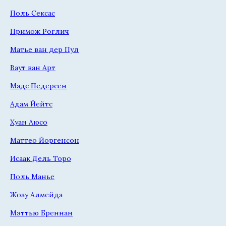
Поль Сексас
Примож Роглич
Матье ван дер Пул
Ваут ван Арт
Мадс Педерсен
Адам Йейтс
Хуан Аюсо
Маттео Йоргенсон
Исаак Дель Торо
Поль Манье
Жоау Алмейда
Мэттью Бреннан