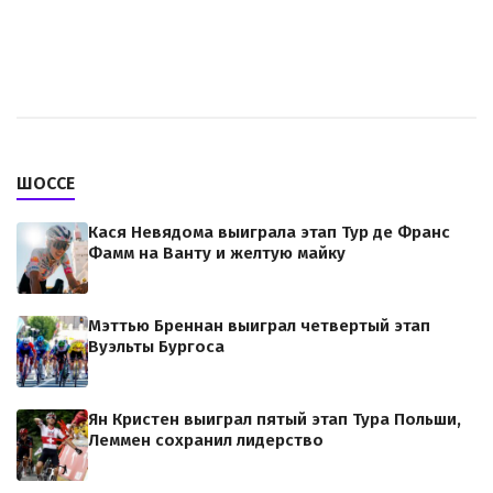
ШОССЕ
Кася Невядома выиграла этап Тур де Франс
Фамм на Ванту и желтую майку
Мэттью Бреннан выиграл четвертый этап
Вуэльты Бургоса
Ян Кристен выиграл пятый этап Тура Польши,
Леммен сохранил лидерство