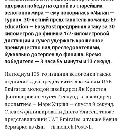
одержал победу на одной из старейших
велогонок мира — ему покорилась «Милан —
Турин». 30-летний представитель команды EF
Education — EasyPost предпринял атаку за 30
километров до финиша 177-километровой
дистанции и сумел удержать крошечное
преимущество над преследователями,
буквально дотерпев до финиша. Время
победителя — 3 часа 54 минуты и 13 секунд.
На подиум 105-го издания велогонки также
поднялись два представителя команды UAE
Emirates: молодой швейцарец Ян Кристен
финишировал спустя 7 секунд, а швейцарец
поопытнее — Марк Хирши — спустя 9 секунд.
Следом финишировали Диего Улисси, также
представляющий UAE Emirates, а также Кевин
Вермарке из dsm — firmenich PostNL.