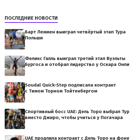
ПОСЛЕДНИЕ НОВОСТИ
Барт Леммен выиграл четвёртый этап Тура
Польши
Феликс Галль выиграл третий этап Вуэльты
Бургоса и отобрал лидерство у Оскара Онли
Soudal Quick-Step подписала контракт
с Тимом Торном Тойтенбергом
Спортивный босс UAE: Дель Торо выбрал Тур
вместо Джиро, чтобы учиться у Погачара
UAE продлила контракт с Дель Торо на фоне