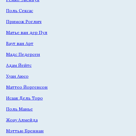
Поль Сексас
Примож Роглич
Матье ван дер Пул
Ваут ван Арт
Мадс Педерсен
Адам Йейтс
Хуан Аюсо
Маттео Йоргенсон
Исаак Дель Торо
Поль Манье
Жоау Алмейда
Мэттью Бреннан