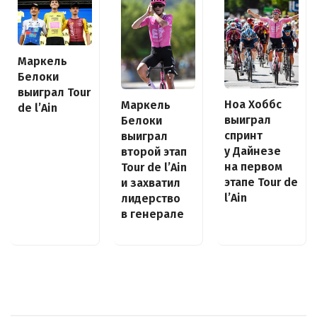
Маркель
Белоки
выиграл Tour
Ноа Хоббс
Маркель
de l’Ain
выиграл
Белоки
спринт
выиграл
у Дайнезе
второй этап
на первом
Tour de l’Ain
этапе Tour de
и захватил
l’Ain
лидерство
в генерале