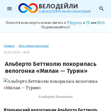
menu
search
Новости велоспорта можно читать в
Telegram
, в
VK
или
MAX
.
Подписывайтесь!
Главная
→
Шоссейные велогонки
13/03/2024 — 16:56
Альберто Беттиолю покорилась
велогонка «Милан — Турин»
Альберто Беттиоль
Итальянский велогонщик Альберто Беттиоль