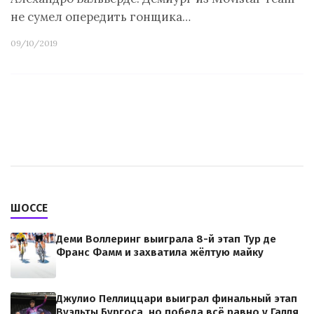
не сумел опередить гонщика…
09/10/2019
ШОССЕ
Деми Воллеринг выиграла 8-й этап Тур де
Франс Фамм и захватила жёлтую майку
Джулио Пеллиццари выиграл финальный этап
Вуэльты Бургоса, но победа всё равно у Галля