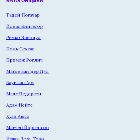
ВЕЛОГОНЩИКИ
Тадей Погачар
Йонас Вингегор
Ремко Эвенпул
Поль Сексас
Примож Роглич
Матье ван дер Пул
Ваут ван Арт
Мадс Педерсен
Адам Йейтс
Хуан Аюсо
Маттео Йоргенсон
Исаак Дель Торо