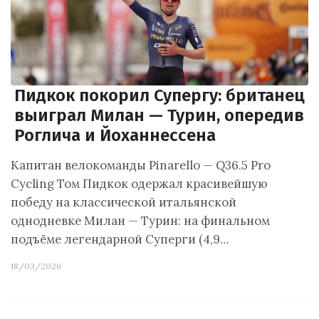
Пидкок покорил Супергу: британец
выиграл Милан — Турин, опередив
Роглича и Йоханнессена
Капитан велокоманды Pinarello — Q36.5 Pro
Cycling Том Пидкок одержал красивейшую
победу на классической итальянской
однодневке Милан — Турин: на финальном
подъёме легендарной Суперги (4,9…
18/03/2026