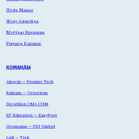
Поль Манье
Жоау Алмейда
Мэттью Бреннан
Ричард Карапас
КОМАНДЫ
Alpecin — Premier Tech
Bahrain — Victorious
Decathlon CMA CGM
EF Education — EasyPost
Groupama — FDJ United
Lidl — Trek