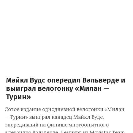
Майкл Вудс опередил Вальверде и
выиграл велогонку «Милан —
Турин»
Сотое издание однодневной велогонки «Милан
— Турин» выиграл канадец Майкл Вудс,
опередивший на финише многоопытного
Алехандро Вальверде. Демиург из Movistar Team