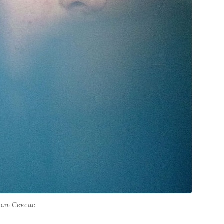
оль Сексас