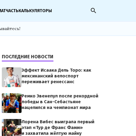
search
МАТЧАСТЬ
КАЛЬКУЛЯТОРЫ
ывайтесь!
ПОСЛЕДНИЕ НОВОСТИ
Эффект Исаака Дель Торо: как
мексиканский велоспорт
переживает ренессанс
Ремко Эвенепул после рекордной
победы в Сан-Себастьяне
нацелился на чемпионат мира
Лорена Вибес выиграла первый
этап «Тур де Франс Фамм»
и захватила жёлтую майку