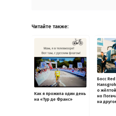
Читайте также:
Босс Red 
Hansgroh
о жёлтой
Как я прожила один день
но Погач
на «Тур де Франс»
на друго