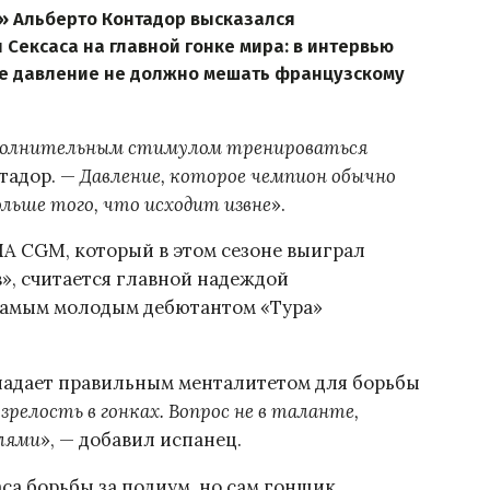
» Альберто Контадор высказался
Сексаса на главной гонке мира: в интервью
ее давление не должно мешать французскому
ополнительным стимулом тренироваться
нтадор. —
Давление, которое чемпион обычно
ольше того, что исходит извне
».
A CGM, который в этом сезоне выиграл
», считается главной надеждой
 самым молодым дебютантом «Тура»
бладает правильным менталитетом для борьбы
зрелость в гонках. Вопрос не в таланте,
елями
», — добавил испанец.
са борьбы за подиум, но сам гонщик