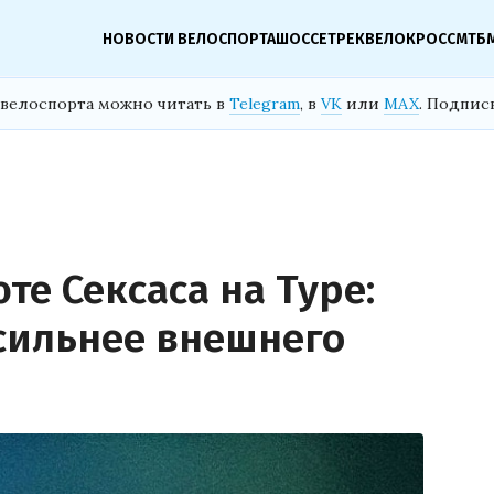
НОВОСТИ ВЕЛОСПОРТА
ШОССЕ
ТРЕК
ВЕЛОКРОСС
МТБ
велоспорта можно читать в
Telegram
, в
VK
или
MAX
. Подпис
те Сексаса на Туре:
 сильнее внешнего