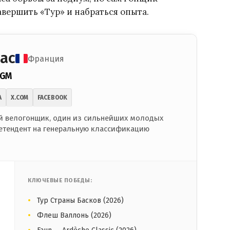
авершить «Тур» и набраться опыта.
ас
Франция
CGM
A
X.COM
FACEBOOK
 велогонщик, один из сильнейших молодых
етендент на генеральную классификацию
КЛЮЧЕВЫЕ ПОБЕДЫ:
Тур Страны Басков (2026)
Флеш Валлонь (2026)