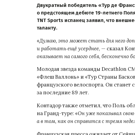
Двукратный победитель «Тур де Франс
о предстоящем дебюте 19-летнего Поля 
TNT Sports испанец заявил, что внешн
таланту.
«
Думаю, это может стать для него д
и работать ещё усерднее
, — сказал Ко
оказывает на самого себя, бесконечно б
Молодая звезда команды Decathlon CM
«Флеш Валлонь» и «Тур Страны Басков
французского велоспорта. Он станет
за последние 89 лет.
Контадор также отметил, что Поль о
на Гранд-туре: «
Он уже показывал свою 
а в том, как он справится с тремя нед
Французская пресса ожидает от Сейша