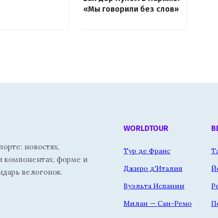
«Мы говорили без слов»
WORLDTOUR
В
орте: новостях,
Тур де Франс
Т
и компонентах, форме и
Джиро д'Италия
Й
ндарь велогонок.
Вуэльта Испании
Р
Милан — Сан-Ремо
П