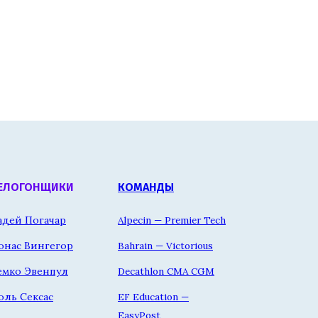
ЕЛОГОНЩИКИ
КОМАНДЫ
адей Погачар
Alpecin — Premier Tech
онас Вингегор
Bahrain — Victorious
емко Эвенпул
Decathlon CMA CGM
оль Сексас
EF Education —
EasyPost