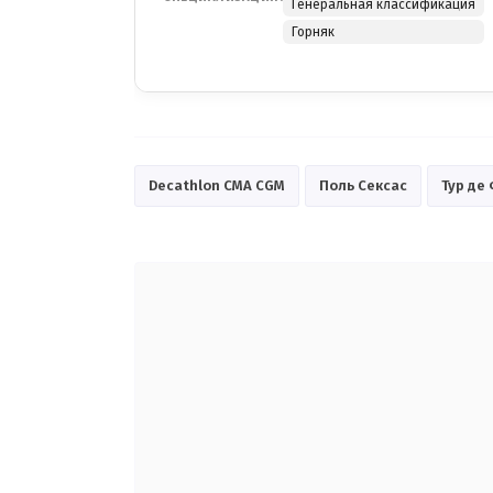
Генеральная классификация
Горняк
Decathlon CMA CGM
Поль Сексас
Тур де