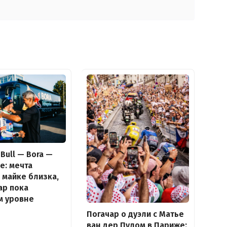
Bull — Bora —
e: мечта
 майке близка,
ар пока
м уровне
Погачар о дуэли с Матье
ван дер Пулом в Париже: