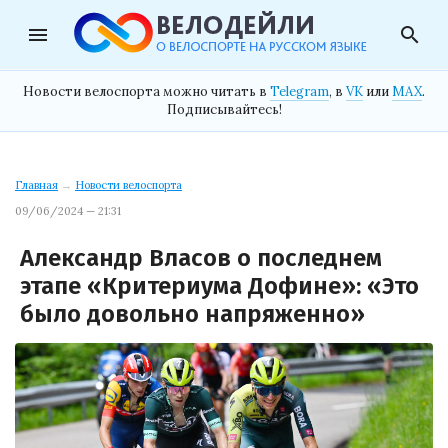
menu
search
Новости велоспорта можно читать в
Telegram
, в
VK
или
MAX
.
Подписывайтесь!
Главная
→
Новости велоспорта
09/06/2024 — 21:31
Александр Власов о последнем
этапе «Критериума Дофине»: «Это
было довольно напряженно»