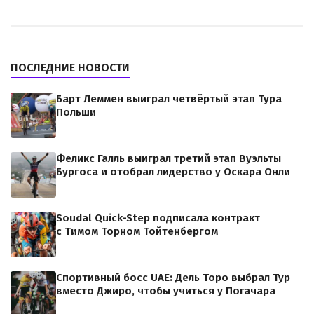
ПОСЛЕДНИЕ НОВОСТИ
Барт Леммен выиграл четвёртый этап Тура
Польши
Феликс Галль выиграл третий этап Вуэльты
Бургоса и отобрал лидерство у Оскара Онли
Soudal Quick-Step подписала контракт
с Тимом Торном Тойтенбергом
Спортивный босс UAE: Дель Торо выбрал Тур
вместо Джиро, чтобы учиться у Погачара