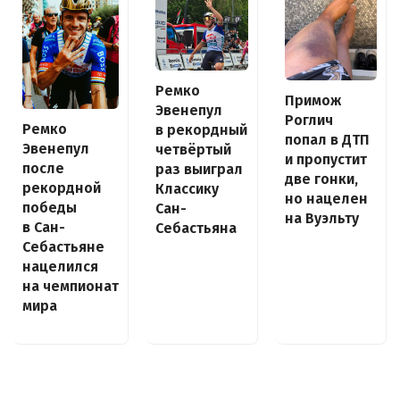
Ремко
Примож
Эвенепул
Роглич
Ремко
в рекордный
попал в ДТП
Эвенепул
четвёртый
и пропустит
после
раз выиграл
две гонки,
рекордной
Классику
но нацелен
победы
Сан-
на Вуэльту
в Сан-
Себастьяна
Себастьяне
нацелился
на чемпионат
мира