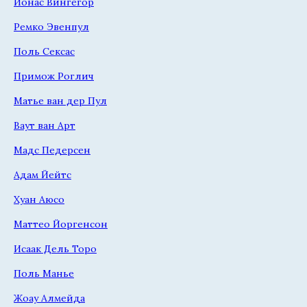
Йонас Вингегор
Ремко Эвенпул
Поль Сексас
Примож Роглич
Матье ван дер Пул
Ваут ван Арт
Мадс Педерсен
Адам Йейтс
Хуан Аюсо
Маттео Йоргенсон
Исаак Дель Торо
Поль Манье
Жоау Алмейда