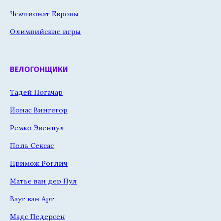
Чемпионат Европы
Олимпийские игры
ВЕЛОГОНЩИКИ
Тадей Погачар
Йонас Вингегор
Ремко Эвенпул
Поль Сексас
Примож Роглич
Матье ван дер Пул
Ваут ван Арт
Мадс Педерсен