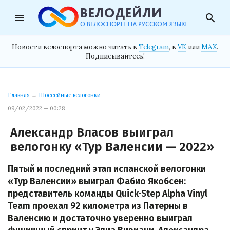
menu
search
Новости велоспорта можно читать в
Telegram
, в
VK
или
MAX
.
Подписывайтесь!
Главная
→
Шоссейные велогонки
09/02/2022 — 00:28
Александр Власов выиграл
велогонку «Тур Валенсии — 2022»
Пятый и последний этап испанской велогонки
«Тур Валенсии» выиграл Фабио Якобсен:
представитель команды Quick-Step Alpha Vinyl
Team проехал 92 километра из Патерны в
Валенсию и достаточно уверенно выиграл