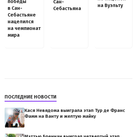
победы
Сан-
на Вуэльту
в Сан-
Себастьяна
Себастьяне
нацелился
на чемпионат
мира
ПОСЛЕДНИЕ НОВОСТИ
Кася Невядома выиграла этап Тур де Франс
Фамм на Ванту и желтую майку
Мэттью Бреннан выиграл четвертый этап