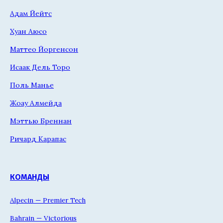
Адам Йейтс
Хуан Аюсо
Маттео Йоргенсон
Исаак Дель Торо
Поль Манье
Жоау Алмейда
Мэттью Бреннан
Ричард Карапас
КОМАНДЫ
Alpecin — Premier Tech
Bahrain — Victorious