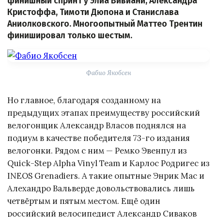
финишный спринт у Элиа Вивиани, Александра
Кристоффа, Тимоти Дюпона и Станислава
Аниолковского. Многоопытный Маттео Трентин
финишировал только шестым.
Фабио Якобсен
Но главное, благодаря созданному на
предыдущих этапах преимуществу российский
велогонщик Александр Власов поднялся на
подиум в качестве победителя 73-го издания
велогонки. Рядом с ним — Ремко Эвенпул из
Quick-Step Alpha Vinyl Team и Карлос Родригес из
INEOS Grenadiers. А такие опытные Энрик Мас и
Алехандро Вальверде довольствовались лишь
четвёртым и пятым местом. Ещё один
российский велосипедист Александр Сиваков