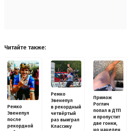
Читайте также:
Ремко
Примож
Эвенепул
Роглич
Ремко
в рекордный
попал в ДТП
Эвенепул
четвёртый
и пропустит
после
раз выиграл
две гонки,
рекордной
Классику
но нацелен