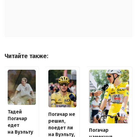
Читайте также:
Тадей
Погачар не
Погачар
решил,
едет
поедет ли
Погачар
на Вуэльту
на Вуэльту,
намекнул