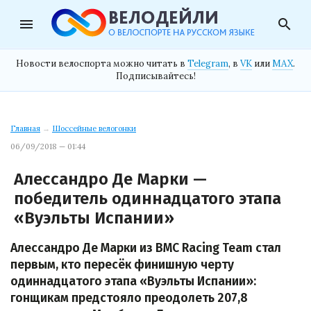
menu
search
Новости велоспорта можно читать в
Telegram
, в
VK
или
MAX
.
Подписывайтесь!
Главная
→
Шоссейные велогонки
06/09/2018 — 01:44
Алессандро Де Марки —
победитель одиннадцатого этапа
«Вуэльты Испании»
Алессандро Де Марки из BMC Racing Team стал
первым, кто пересёк финишную черту
одиннадцатого этапа «Вуэльты Испании»:
гонщикам предстояло преодолеть 207,8