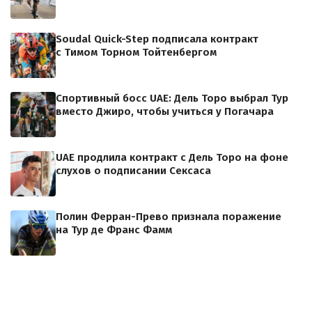
Soudal Quick-Step подписала контракт
с Тимом Торном Тойтенбергом
Спортивный босс UAE: Дель Торо выбрал Тур
вместо Джиро, чтобы учиться у Погачара
UAE продлила контракт с Дель Торо на фоне
слухов о подписании Сексаса
Полин Ферран-Прево признала поражение
на Тур де Франс Фамм