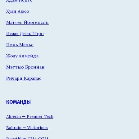
Хуан Аюсо
Маттео Йоргенсон
Исаак Дель Торо
Поль Манье
Жоау Алмейда
Мэттью Бреннан
Ричард Карапас
КОМАНДЫ
Alpecin — Premier Tech
Bahrain — Victorious
Decathlon CMA CGM