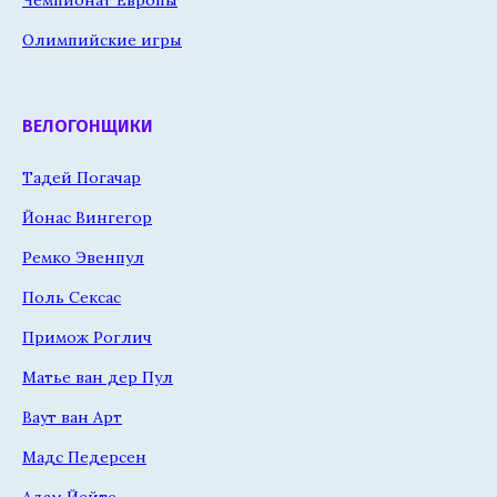
Чемпионат Европы
Олимпийские игры
ВЕЛОГОНЩИКИ
Тадей Погачар
Йонас Вингегор
Ремко Эвенпул
Поль Сексас
Примож Роглич
Матье ван дер Пул
Ваут ван Арт
Мадс Педерсен
Адам Йейтс