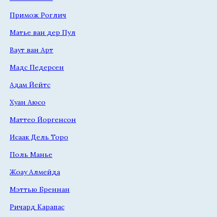
Примож Роглич
Матье ван дер Пул
Ваут ван Арт
Мадс Педерсен
Адам Йейтс
Хуан Аюсо
Маттео Йоргенсон
Исаак Дель Торо
Поль Манье
Жоау Алмейда
Мэттью Бреннан
Ричард Карапас