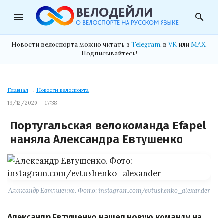
menu
search
Новости велоспорта можно читать в
Telegram
, в
VK
или
MAX
.
Подписывайтесь!
Главная
→
Новости велоспорта
19/12/2020 — 17:38
Португальская велокоманда Efapel
наняла Александра Евтушенко
Александр Евтушенко. Фото: instagram.com/evtushenko_alexander
Александр Евтушенко нашел новую команду на