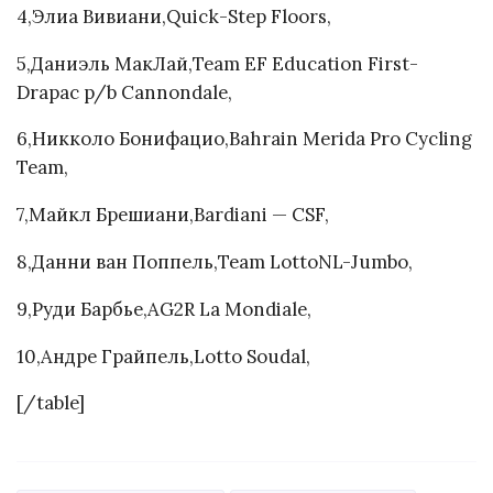
4,Элиа Вивиани,Quick-Step Floors,
5,Даниэль МакЛай,Team EF Education First-
Drapac p/b Cannondale,
6,Никколо Бонифацио,Bahrain Merida Pro Cycling
Team,
7,Майкл Брешиани,Bardiani — CSF,
8,Данни ван Поппель,Team LottoNL-Jumbo,
9,Руди Барбье,AG2R La Mondiale,
10,Андре Грайпель,Lotto Soudal,
[/table]