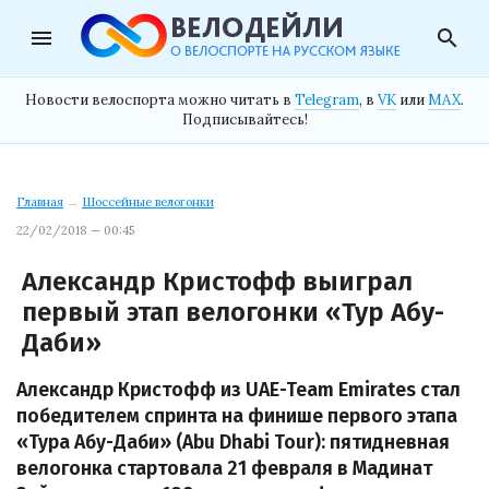
menu
search
Новости велоспорта можно читать в
Telegram
, в
VK
или
MAX
.
Подписывайтесь!
Главная
→
Шоссейные велогонки
22/02/2018 — 00:45
Александр Кристофф выиграл
первый этап велогонки «Тур Абу-
Даби»
Александр Кристофф из UAE-Team Emirates стал
победителем спринта на финише первого этапа
«Тура Абу-Даби» (Abu Dhabi Tour): пятидневная
велогонка стартовала 21 февраля в Мадинат