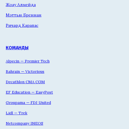
Жоау Алмейда
Мэттью Бреннан
Ричард Карапас
КОМАНДЫ
Alpecin — Premier Tech
Bahrain — Victorious
Decathlon CMA CGM
EF Education — EasyPost
Groupama — FDJ United
Lidl — Trek
Netcompany INEOS