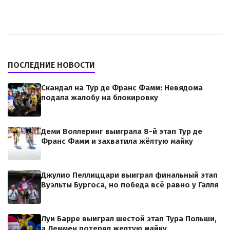
ПОСЛЕДНИЕ НОВОСТИ
Скандал на Тур де Франс Фамм: Невядома
подала жалобу на блокировку
Деми Воллеринг выиграла 8-й этап Тур де
Франс Фамм и захватила жёлтую майку
Джулио Пеллиццари выиграл финальный этап
Вуэльты Бургоса, но победа всё равно у Галля
Луи Барре выиграл шестой этап Тура Польши,
а Леммен потерял желтую майку