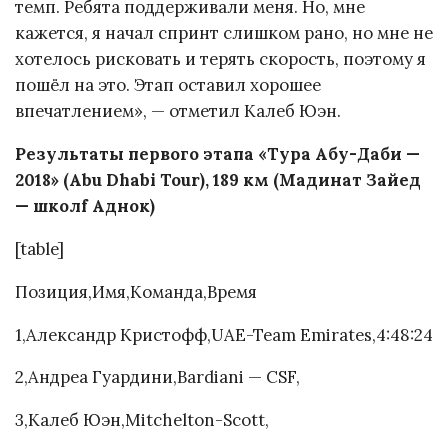
темп. Ребята поддерживали меня. Но, мне
кажется, я начал спринт слишком рано, но мне не
хотелось рисковать и терять скорость, поэтому я
пошёл на это. Этап оставил хорошее
впечатлением», — отметил Калеб Юэн.
Результаты первого этапа «Тура Абу-Даби —
2018» (Abu Dhabi Tour), 189 км (Мадинат Зайед
— школf Аднок)
[table]
Позиция,Имя,Команда,Время
1,Александр Кристофф,UAE-Team Emirates,4:48:24
2,Андреа Гуардини,Bardiani — CSF,
3,Калеб Юэн,Mitchelton-Scott,