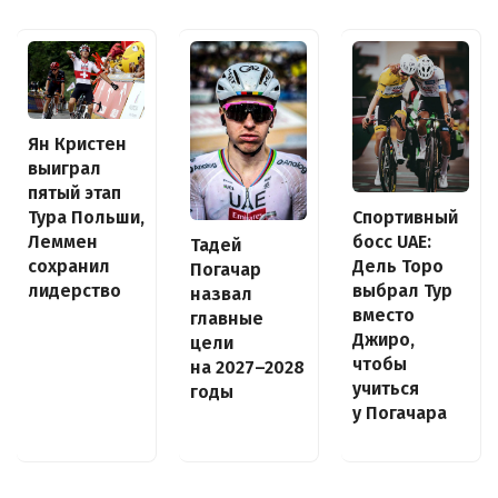
Ян Кристен
выиграл
пятый этап
Спортивный
Тура Польши,
босс UAE:
Леммен
Тадей
Дель Торо
сохранил
Погачар
выбрал Тур
лидерство
назвал
вместо
главные
Джиро,
цели
чтобы
на 2027–2028
учиться
годы
у Погачара