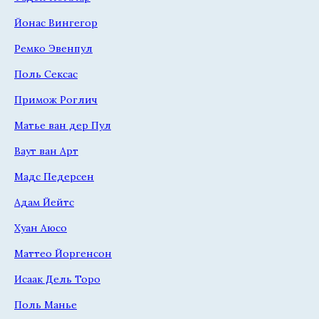
Йонас Вингегор
Ремко Эвенпул
Поль Сексас
Примож Роглич
Матье ван дер Пул
Ваут ван Арт
Мадс Педерсен
Адам Йейтс
Хуан Аюсо
Маттео Йоргенсон
Исаак Дель Торо
Поль Манье