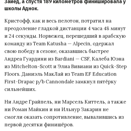
Зайед, а спустя 189 километров финишировала у
школы Аднок.
Кристофф, как и весь пелотон, потратил на
преодоление гладкой дистанции 4 часа 48 минут
и 24 секунды. Норвежец, перешедший в арабскую
команду из Team Katusha — Alpecin, одержал
свою победу в сезоне, оказавшись быстрее
Андреа Гуардини из Bardiani — CSF, Калеба Юэна
из Mitchelton-Scott и Элиа Вивиани из Quick-Step
Floors. Даниэль МакЛай из Team EF Education
First-Drapac p/b Cannondale замкнул пятёрку
сильнейших.
Ни Андре Грайпель, ни Марсель Киттель, а также
ни Роман Майкин и ни Ильнур Закарин не
смогли оказать сопротивление, вывалившись из
первой десятки финишёров.