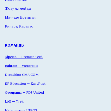
Жоау Алмейда
Мэттью Бреннан
Ричард Карапас
КОМАНДЫ
Alpecin — Premier Tech
Bahrain — Victorious
Decathlon CMA CGM
EF Education — EasyPost
Groupama — FDJ United
Lidl — Trek
Netcompany INEOS