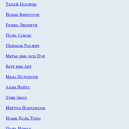
Тадей Погачар
Йонас Вингегор
Ремко Эвенпул
Поль Сексас
Примож Роглич
Матье ван дер Пул
Ваут ван Арт
Мадс Педерсен
Адам Йейтс
Хуан Аюсо
Маттео Йоргенсон
Исаак Дель Торо
Поль Манье