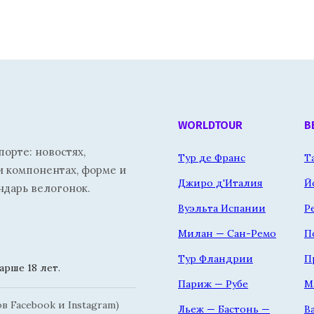
WORLDTOUR
В
орте: новостях,
Тур де Франс
Т
и компонентах, форме и
Джиро д'Италия
Й
ндарь велогонок.
Вуэльта Испании
Р
Милан — Сан-Ремо
П
Тур Фландрии
П
рше 18 лет.
Париж — Рубе
М
 Facebook и Instagram)
Льеж — Бастонь —
В