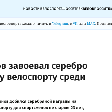
НОВОСТИ ВЕЛОСПОРТА
ШОССЕ
ТРЕК
ВЕЛОКРОСС
МТБ
велоспорта можно читать в
Telegram
, в
VK
или
MAX
. Подпис
в завоевал серебро
у велоспорту среди
рнов добился серебряной награды на
порту для спортсменов не старше 23 лет,