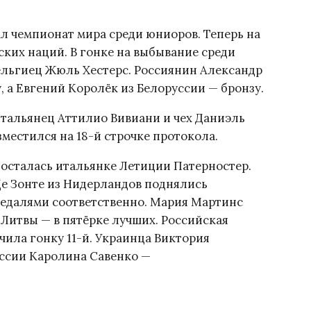
ал чемпионат мира среди юниоров. Теперь на
ских наций. В гонке на выбывание среди
ельгиец Жюль Хестерс. Россиянин Александр
 а Евгений Королёк из Белоруссии — бронзу.
тальянец Аттилио Вивиани и чех Даниэль
местился на 18-й строчке протокола.
осталась итальянке Летиции Патерностер.
е Зонте из Нидерландов поднялись
медалями соответственно. Мария Мартинс
 Литвы — в пятёрке лучших. Российская
ила гонку 11-й. Украинца Виктория
уссии Каролина Савенко —