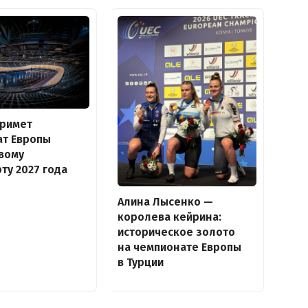
примет
ат Европы
вому
ту 2027 года
Алина Лысенко —
королева кейрина:
историческое золото
на чемпионате Европы
в Турции