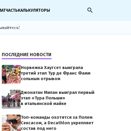
search
МАТЧАСТЬ
КАЛЬКУЛЯТОРЫ
ывайтесь!
ПОСЛЕДНИЕ НОВОСТИ
Норвежка Хаугсет выиграла
третий этап Тур де Франс Фамм
сольным отрывом
Джонатан Милан выиграл первый
этап «Тура Польши»
в итальянской майке
Топ-команды охотятся за Полем
Сексасом, а Decathlon укрепляет
состав под него