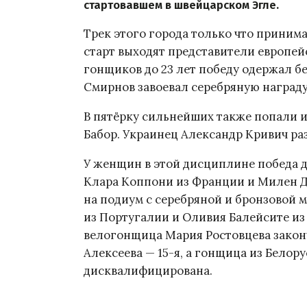
стартовавшем в швейцарском Эгле.
Трек этого города только что приним
старт выходят представители европей
гонщиков до 23 лет победу одержал б
Смирнов завоевал серебряную награду,
В пятёрку сильнейших также попали и
Бабор. Украинец Александр Кривич раз
У женщин в этой дисциплине победа д
Клара Коппони из Франции и Милен Д
на подиум с серебряной и бронзовой 
из Португалии и Оливия Балейсите из
велогонщица Мария Ростовцева законч
Алексеева — 15-я, а гонщица из Белор
дисквалифицирована.