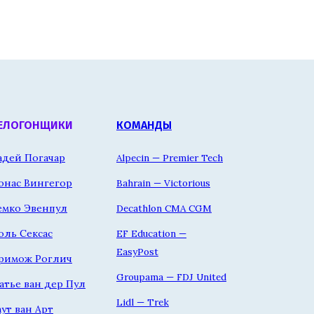
ЕЛОГОНЩИКИ
КОМАНДЫ
адей Погачар
Alpecin — Premier Tech
онас Вингегор
Bahrain — Victorious
емко Эвенпул
Decathlon CMA CGM
оль Сексас
EF Education —
EasyPost
римож Роглич
Groupama — FDJ United
атье ван дер Пул
Lidl — Trek
аут ван Арт