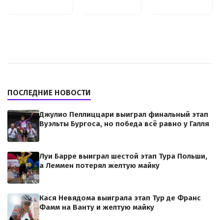
ПОСЛЕДНИЕ НОВОСТИ
Джулио Пеллиццари выиграл финальный этап
Вуэльты Бургоса, но победа всё равно у Галля
Луи Барре выиграл шестой этап Тура Польши,
а Леммен потерял желтую майку
Кася Невядома выиграла этап Тур де Франс
Фамм на Ванту и желтую майку