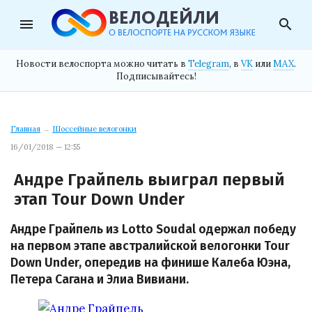
menu
search
Новости велоспорта можно читать в
Telegram
, в
VK
или
MAX
.
Подписывайтесь!
Главная
→
Шоссейные велогонки
16/01/2018 — 12:55
Андре Грайпель выиграл первый
этап Tour Down Under
Андре Грайпель из Lotto Soudal одержал победу
на первом этапе австралийской велогонки Tour
Down Under, опередив на финише Калеба Юэна,
Петера Сагана и Элиа Вивиани.