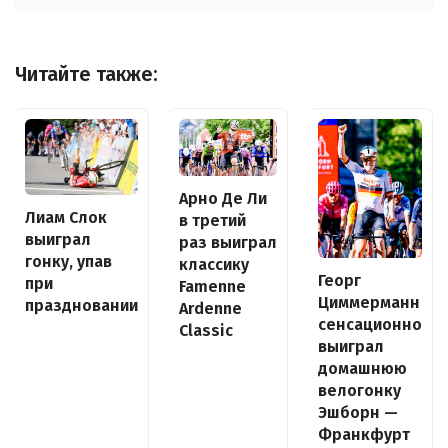
Читайте также:
Арно Де Ли
Лиам Слок
в третий
выиграл
раз выиграл
гонку, упав
классику
Георг
при
Famenne
Циммерманн
праздновании
Ardenne
сенсационно
Classic
выиграл
домашнюю
велогонку
Эшборн —
Франкфурт