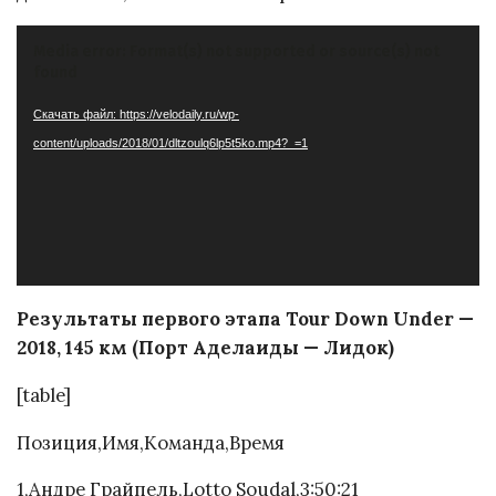
Видеоплеер
Media error: Format(s) not supported or source(s) not
found
Скачать файл: https://velodaily.ru/wp-
content/uploads/2018/01/dltzoulq6lp5t5ko.mp4?_=1
Результаты первого этапа Tour Down Under —
2018, 145 км (Порт Аделаиды — Лидок)
[table]
Позиция,Имя,Команда,Время
1,Андре Грайпель,Lotto Soudal,3:50:21