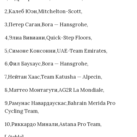
2,Калеб Юэн,Mitchelton-Scott,
3,Петер Саган,Bora — Hansgrohe,
4,Элиа Вивиани,Quick-Step Floors,
5,Симоне Консонни,UAE-Team Emirates,
6,Фил Баухаус,Bora — Hansgrohe,
7,Нейтан Хаас,Team Katusha — Alpecin,
8,Маттео Монтагути,AG2R La Mondiale,
9,Рамунас Навардаускас,Bahrain Merida Pro
Cycling Team,
10,Риккардо Минали,Astana Pro Team,