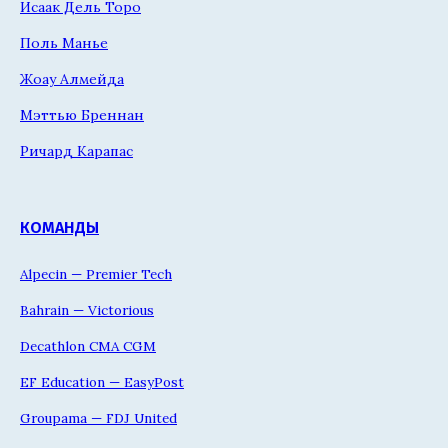
Исаак Дель Торо
Поль Манье
Жоау Алмейда
Мэттью Бреннан
Ричард Карапас
КОМАНДЫ
Alpecin — Premier Tech
Bahrain — Victorious
Decathlon CMA CGM
EF Education — EasyPost
Groupama — FDJ United