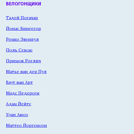
ВЕЛОГОНЩИКИ
Тадей Погачар
Йонас Вингегор
Ремко Эвенпул
Поль Сексас
Примож Роглич
Матье ван дер Пул
Ваут ван Арт
Мадс Педерсен
Адам Йейтс
Хуан Аюсо
Маттео Йоргенсон