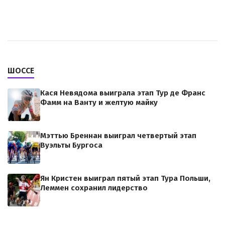
ШОССЕ
Кася Невядома выиграла этап Тур де Франс
Фамм на Ванту и желтую майку
Мэттью Бреннан выиграл четвертый этап
Вуэльты Бургоса
Ян Кристен выиграл пятый этап Тура Польши,
Леммен сохранил лидерство