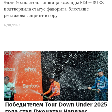
Элли Уолластон: гонщица команды FDJ — SUEZ
подтвердила статус фаворита, блестяще
реализовав спринт в гору…
17/01/2026
Победителем Tour Down Under 2025
года стал Джонатан Нарваес