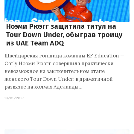
Ноэми Рюэгг защитила титул на
Tour Down Under, обыграв троицу
из UAE Team ADQ
Швейцарская гонщица команды EF Education —
Oatly Ноэми Рюэгг совершила практически
невозможное на заключительном этапе
женского Tour Down Under: в драматичной
развязке на холмах Аделаиды…
19/01/2026