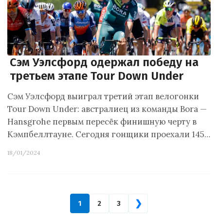
Сэм Уэлсфорд одержал победу на
третьем этапе Tour Down Under
Сэм Уэлсфорд выиграл третий этап велогонки
Tour Down Under: австралиец из команды Bora —
Hansgrohe первым пересёк финишную черту в
Кэмпбеллтауне. Сегодня гонщики проехали 145…
18/01/2024
❯
1
2
3