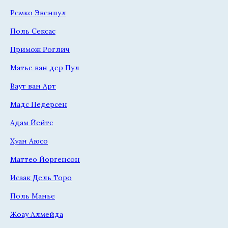
Ремко Эвенпул
Поль Сексас
Примож Роглич
Матье ван дер Пул
Ваут ван Арт
Мадс Педерсен
Адам Йейтс
Хуан Аюсо
Маттео Йоргенсон
Исаак Дель Торо
Поль Манье
Жоау Алмейда