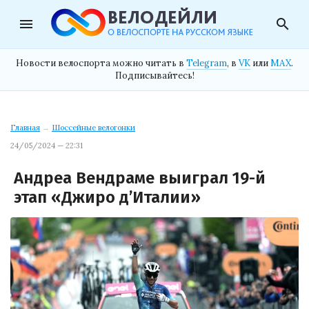
menu
search
Новости велоспорта можно читать в
Telegram
, в
VK
или
MAX
.
Подписывайтесь!
Главная
→
Шоссейные велогонки
24/05/2024 — 22:31
Андреа Вендраме выиграл 19-й
этап «Джиро д’Италии»