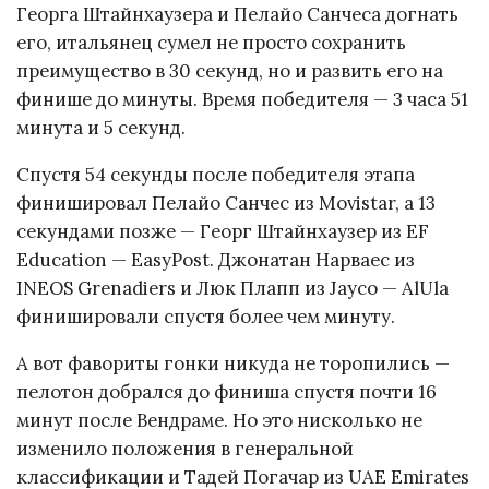
Георга Штайнхаузера и Пелайо Санчеса догнать
его, итальянец сумел не просто сохранить
преимущество в 30 секунд, но и развить его на
финише до минуты. Время победителя — 3 часа 51
минута и 5 секунд.
Спустя 54 секунды после победителя этапа
финишировал Пелайо Санчес из Movistar, а 13
секундами позже — Георг Штайнхаузер из EF
Education — EasyPost. Джонатан Нарваес из
INEOS Grenadiers и Люк Плапп из Jayco — AlUla
финишировали спустя более чем минуту.
А вот фавориты гонки никуда не торопились —
пелотон добрался до финиша спустя почти 16
минут после Вендраме. Но это нисколько не
изменило положения в генеральной
классификации и Тадей Погачар из UAE Emirates