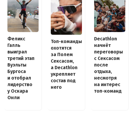
Decathlon
Феликс
Топ-команды
начнёт
Галль
охотятся
переговоры
выиграл
за Полем
с Сексасом
третий этап
Сексасом,
после
Вуэльты
а Decathlon
отдыха,
Бургоса
укрепляет
несмотря
и отобрал
состав под
на интерес
лидерство
него
топ-команд
у Оскара
Онли