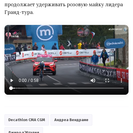
продолжает удерживать розовую майку лидера
Гранд-тура.
Decathlon CMA CGM
Андреа Вендраме
Джиро д’Италия